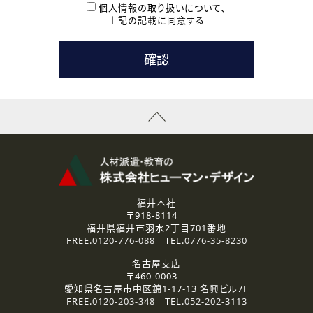
本登録に関するご連絡および本登録時の参考情報として利
個人情報の取り扱いについて、
用いたします。
上記の記載に同意する
なお、ご連絡手段は、電話・Ｅメールのいずれかの方法とい
たします。
( 3 ) スタッフ派遣を検討されている企業の皆様
お問い合わせの内容に回答するために利用いたします。
なお、ご連絡手段は、電話・Ｅメールのいずれかの方法とい
たします。
( 4 ) LEC福井南校「提携校］での講座受講を検討されている皆
様
資料送付、受講相談に関するご連絡のために利用いたしま
す。
その他、お問い合わせの内容に回答するために利用いたし
ます。
なお、ご連絡手段は、電話・Ｅメールのいずれかの方法とい
たします。
福井本社
〒918-8114
2.個人情報の第三者提供
福井県福井市羽水2丁目701番地
ご提供いただいた個人情報は、法令等の規定に従う場合を除き、
FREE.
0120-776-088
TEL.
0776-35-8230
ご本人の同意を得ずに第三者に提供することはありません。
名古屋支店
〒460-0003
3.個人情報の取り扱いの委託
愛知県名古屋市中区錦1-17-13 名興ビル7F
弊社の定める個人情報保護の評価基準を満たした委託先に、個
FREE.
0120-203-348
TEL.
052-202-3113
人情報を委託する場合があります。