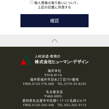
本登録に関するご連絡および本登録時の参考情報として利
個人情報の取り扱いについて、
用いたします。
上記の記載に同意する
なお、ご連絡手段は、電話・Ｅメールのいずれかの方法とい
たします。
( 3 ) スタッフ派遣を検討されている企業の皆様
お問い合わせの内容に回答するために利用いたします。
なお、ご連絡手段は、電話・Ｅメールのいずれかの方法とい
たします。
( 4 ) LEC福井南校「提携校］での講座受講を検討されている皆
様
資料送付、受講相談に関するご連絡のために利用いたしま
す。
その他、お問い合わせの内容に回答するために利用いたし
ます。
なお、ご連絡手段は、電話・Ｅメールのいずれかの方法とい
たします。
福井本社
〒918-8114
2.個人情報の第三者提供
福井県福井市羽水2丁目701番地
ご提供いただいた個人情報は、法令等の規定に従う場合を除き、
FREE.
0120-776-088
TEL.
0776-35-8230
ご本人の同意を得ずに第三者に提供することはありません。
名古屋支店
〒460-0003
3.個人情報の取り扱いの委託
愛知県名古屋市中区錦1-17-13 名興ビル7F
弊社の定める個人情報保護の評価基準を満たした委託先に、個
FREE.
0120-203-348
TEL.
052-202-3113
人情報を委託する場合があります。