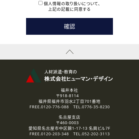
本登録に関するご連絡および本登録時の参考情報として利
個人情報の取り扱いについて、
用いたします。
上記の記載に同意する
なお、ご連絡手段は、電話・Ｅメールのいずれかの方法とい
たします。
( 3 ) スタッフ派遣を検討されている企業の皆様
お問い合わせの内容に回答するために利用いたします。
なお、ご連絡手段は、電話・Ｅメールのいずれかの方法とい
たします。
( 4 ) LEC福井南校「提携校］での講座受講を検討されている皆
様
資料送付、受講相談に関するご連絡のために利用いたしま
す。
その他、お問い合わせの内容に回答するために利用いたし
ます。
なお、ご連絡手段は、電話・Ｅメールのいずれかの方法とい
たします。
福井本社
〒918-8114
2.個人情報の第三者提供
福井県福井市羽水2丁目701番地
ご提供いただいた個人情報は、法令等の規定に従う場合を除き、
FREE.
0120-776-088
TEL.
0776-35-8230
ご本人の同意を得ずに第三者に提供することはありません。
名古屋支店
〒460-0003
3.個人情報の取り扱いの委託
愛知県名古屋市中区錦1-17-13 名興ビル7F
弊社の定める個人情報保護の評価基準を満たした委託先に、個
FREE.
0120-203-348
TEL.
052-202-3113
人情報を委託する場合があります。