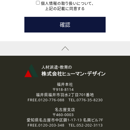
本登録に関するご連絡および本登録時の参考情報として利
個人情報の取り扱いについて、
用いたします。
上記の記載に同意する
なお、ご連絡手段は、電話・Ｅメールのいずれかの方法とい
たします。
( 3 ) スタッフ派遣を検討されている企業の皆様
お問い合わせの内容に回答するために利用いたします。
なお、ご連絡手段は、電話・Ｅメールのいずれかの方法とい
たします。
( 4 ) LEC福井南校「提携校］での講座受講を検討されている皆
様
資料送付、受講相談に関するご連絡のために利用いたしま
す。
その他、お問い合わせの内容に回答するために利用いたし
ます。
なお、ご連絡手段は、電話・Ｅメールのいずれかの方法とい
たします。
福井本社
〒918-8114
2.個人情報の第三者提供
福井県福井市羽水2丁目701番地
ご提供いただいた個人情報は、法令等の規定に従う場合を除き、
FREE.
0120-776-088
TEL.
0776-35-8230
ご本人の同意を得ずに第三者に提供することはありません。
名古屋支店
〒460-0003
3.個人情報の取り扱いの委託
愛知県名古屋市中区錦1-17-13 名興ビル7F
弊社の定める個人情報保護の評価基準を満たした委託先に、個
FREE.
0120-203-348
TEL.
052-202-3113
人情報を委託する場合があります。