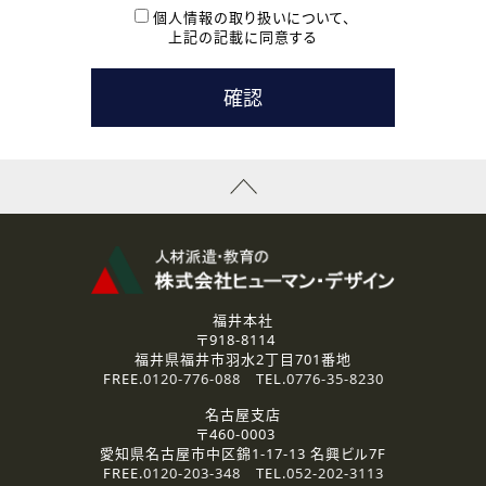
本登録に関するご連絡および本登録時の参考情報として利
個人情報の取り扱いについて、
用いたします。
上記の記載に同意する
なお、ご連絡手段は、電話・Ｅメールのいずれかの方法とい
たします。
( 3 ) スタッフ派遣を検討されている企業の皆様
お問い合わせの内容に回答するために利用いたします。
なお、ご連絡手段は、電話・Ｅメールのいずれかの方法とい
たします。
( 4 ) LEC福井南校「提携校］での講座受講を検討されている皆
様
資料送付、受講相談に関するご連絡のために利用いたしま
す。
その他、お問い合わせの内容に回答するために利用いたし
ます。
なお、ご連絡手段は、電話・Ｅメールのいずれかの方法とい
たします。
福井本社
〒918-8114
2.個人情報の第三者提供
福井県福井市羽水2丁目701番地
ご提供いただいた個人情報は、法令等の規定に従う場合を除き、
FREE.
0120-776-088
TEL.
0776-35-8230
ご本人の同意を得ずに第三者に提供することはありません。
名古屋支店
〒460-0003
3.個人情報の取り扱いの委託
愛知県名古屋市中区錦1-17-13 名興ビル7F
弊社の定める個人情報保護の評価基準を満たした委託先に、個
FREE.
0120-203-348
TEL.
052-202-3113
人情報を委託する場合があります。