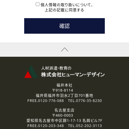
本登録に関するご連絡および本登録時の参考情報として利
個人情報の取り扱いについて、
用いたします。
上記の記載に同意する
なお、ご連絡手段は、電話・Ｅメールのいずれかの方法とい
たします。
( 3 ) スタッフ派遣を検討されている企業の皆様
お問い合わせの内容に回答するために利用いたします。
なお、ご連絡手段は、電話・Ｅメールのいずれかの方法とい
たします。
( 4 ) LEC福井南校「提携校］での講座受講を検討されている皆
様
資料送付、受講相談に関するご連絡のために利用いたしま
す。
その他、お問い合わせの内容に回答するために利用いたし
ます。
なお、ご連絡手段は、電話・Ｅメールのいずれかの方法とい
たします。
福井本社
〒918-8114
2.個人情報の第三者提供
福井県福井市羽水2丁目701番地
ご提供いただいた個人情報は、法令等の規定に従う場合を除き、
FREE.
0120-776-088
TEL.
0776-35-8230
ご本人の同意を得ずに第三者に提供することはありません。
名古屋支店
〒460-0003
3.個人情報の取り扱いの委託
愛知県名古屋市中区錦1-17-13 名興ビル7F
弊社の定める個人情報保護の評価基準を満たした委託先に、個
FREE.
0120-203-348
TEL.
052-202-3113
人情報を委託する場合があります。