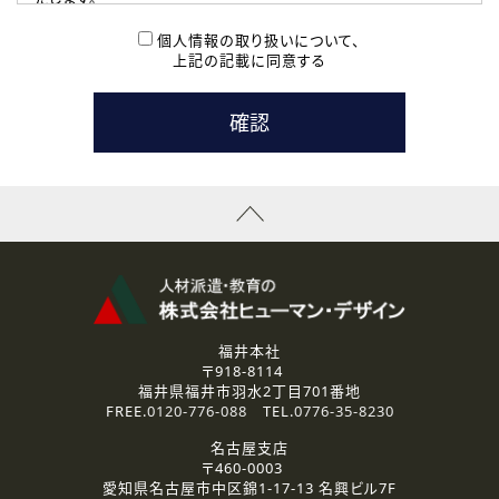
( 2 ) 派遣登録を希望される皆様
本登録に関するご連絡および本登録時の参考情報として利
個人情報の取り扱いについて、
用いたします。
上記の記載に同意する
なお、ご連絡手段は、電話・Ｅメールのいずれかの方法とい
たします。
( 3 ) スタッフ派遣を検討されている企業の皆様
お問い合わせの内容に回答するために利用いたします。
なお、ご連絡手段は、電話・Ｅメールのいずれかの方法とい
たします。
( 4 ) LEC福井南校「提携校］での講座受講を検討されている皆
様
資料送付、受講相談に関するご連絡のために利用いたしま
す。
その他、お問い合わせの内容に回答するために利用いたし
ます。
なお、ご連絡手段は、電話・Ｅメールのいずれかの方法とい
たします。
福井本社
〒918-8114
2.個人情報の第三者提供
福井県福井市羽水2丁目701番地
ご提供いただいた個人情報は、法令等の規定に従う場合を除き、
FREE.
0120-776-088
TEL.
0776-35-8230
ご本人の同意を得ずに第三者に提供することはありません。
名古屋支店
〒460-0003
3.個人情報の取り扱いの委託
愛知県名古屋市中区錦1-17-13 名興ビル7F
弊社の定める個人情報保護の評価基準を満たした委託先に、個