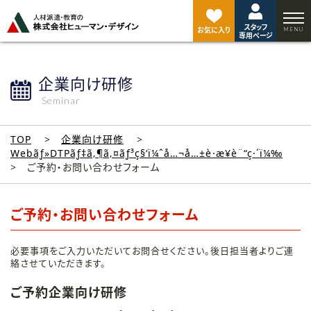
ペ
ー
スタッフ
ジ
お気に入り
専用ページ
ト
ッ
プ
企業向け研修
へ
Seminar
TOP
企業向け研修
Webãƒ»DTPãƒ‡ã‚¶ã‚¤ãƒ³ç§‘ï¼ˆå…¬å…±è·æ¥­è¨“ç·´ï¼‰
ご予約・お問い合わせフォーム
ご予約・お問い合わせフォーム
必要事項をご入力いただいてお問合せください。後日担当者よりご連
絡させていただきます。
ご予約企業向け研修