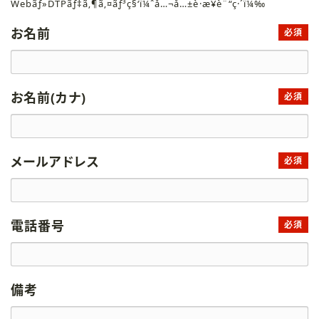
Webãƒ»DTPãƒ‡ã‚¶ã‚¤ãƒ³ç§‘ï¼ˆå…¬å…±è·æ¥­è¨“ç·´ï¼‰
お名前
必須
お名前(カナ)
必須
メールアドレス
必須
電話番号
必須
備考