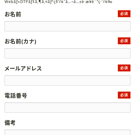
Webãƒ»DTPãƒ‡ã‚¶ã‚¤ãƒ³ç§‘ï¼ˆå…¬å…±è·æ¥­è¨“ç·´ï¼‰
お名前
必須
お名前(カナ)
必須
メールアドレス
必須
電話番号
必須
備考