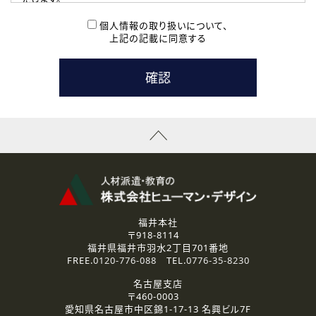
( 2 ) 派遣登録を希望される皆様
本登録に関するご連絡および本登録時の参考情報として利
個人情報の取り扱いについて、
用いたします。
上記の記載に同意する
なお、ご連絡手段は、電話・Ｅメールのいずれかの方法とい
たします。
( 3 ) スタッフ派遣を検討されている企業の皆様
お問い合わせの内容に回答するために利用いたします。
なお、ご連絡手段は、電話・Ｅメールのいずれかの方法とい
たします。
( 4 ) LEC福井南校「提携校］での講座受講を検討されている皆
様
資料送付、受講相談に関するご連絡のために利用いたしま
す。
その他、お問い合わせの内容に回答するために利用いたし
ます。
なお、ご連絡手段は、電話・Ｅメールのいずれかの方法とい
たします。
福井本社
〒918-8114
2.個人情報の第三者提供
福井県福井市羽水2丁目701番地
ご提供いただいた個人情報は、法令等の規定に従う場合を除き、
FREE.
0120-776-088
TEL.
0776-35-8230
ご本人の同意を得ずに第三者に提供することはありません。
名古屋支店
〒460-0003
3.個人情報の取り扱いの委託
愛知県名古屋市中区錦1-17-13 名興ビル7F
弊社の定める個人情報保護の評価基準を満たした委託先に、個