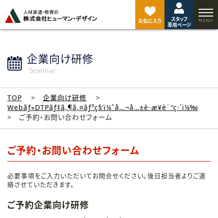
ペ
ー
スタッフ
ジ
お気に入り
専用ページ
ト
ッ
プ
企業向け研修
へ
Seminar
TOP
企業向け研修
Webãƒ»DTPãƒ‡ã‚¶ã‚¤ãƒ³ç§‘ï¼ˆå…¬å…±è·æ¥­è¨“ç·´ï¼‰
ご予約・お問い合わせフォーム
ご予約・お問い合わせフォーム
必要事項をご入力いただいてお問合せください。後日担当者よりご連
絡させていただきます。
ご予約企業向け研修