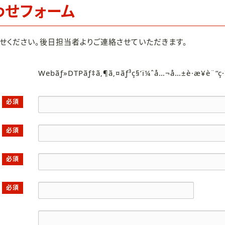
わせフォーム
せください。後日担当者よりご連絡させていただきます。
Webãƒ»DTPãƒ‡ã‚¶ã‚¤ãƒ³ç§‘ï¼ˆå…¬å…±è·æ¥­è¨“ç
必須
必須
必須
必須