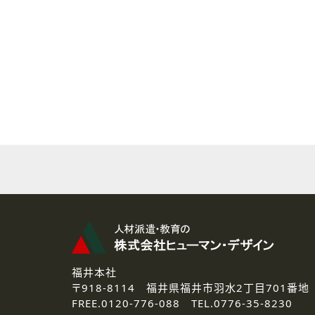
( 2 ) 派遣登録を希望される皆様
本登録に関するご連絡および本
なお、ご連絡手段は、電話・Ｅ
( 3 ) スタッフ派遣を検討され
お問い合わせの内容に回答す
なお、ご連絡手段は、電話・Ｅ
( 4 ) LEC福井南校「提携校
資料送付、受講相談に関するご
その他、お問い合わせの内容に
なお、ご連絡手段は、電話・Ｅ
2.個人情報の第三者提供
ご提供いただいた個人情報は、法
3.個人情報の取り扱いの委託
弊社の定める個人情報保護の評
福井本社
4.個人情報の開示等について
〒918-8114
福井県福井市羽水2丁目701番地
ご提供いただいた個人情報の開示
FREE.
0120-776-088 TEL.
0776-35-8230