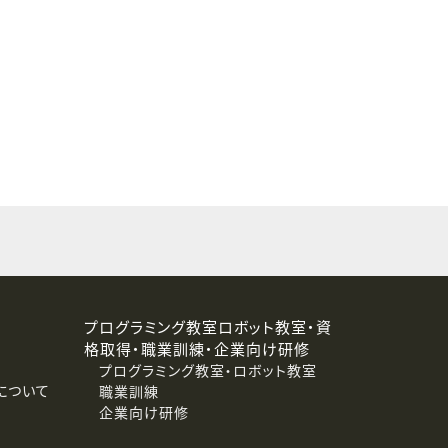
することはありません。
プログラミング教室ロボット教室・資
格取得・職業訓練・企業向け研修
プログラミング教室・ロボット教室
について
職業訓練
企業向け研修
消去および第三者への提供停止）