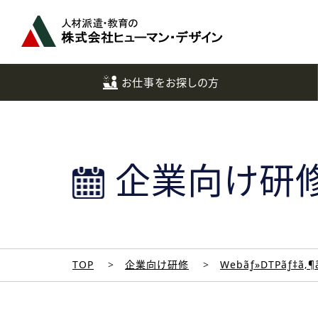
ペ
ー
ジ
ト
ッ
お仕事をお探しの方
プ
へ
企業向け研
TOP
企業向け研修
Webãƒ»DTPãƒ‡ã‚¶ã