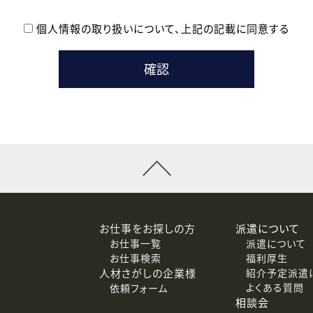
個人情報の取り扱いについて、
上記の記載に同意する
登録時の参考情報として利用いたします。
メールのいずれかの方法といたします。
ている企業の皆様
るために利用いたします。
メールのいずれかの方法といたします。
］での講座受講を検討されている皆様
連絡のために利用いたします。
回答するために利用いたします。
メールのいずれかの方法といたします。
令等の規定に従う場合を除き、ご本人の同意を得ずに第三者に提供
お仕事をお探しの方
派遣について
お仕事一覧
派遣について
価基準を満たした委託先に、個人情報を委託する場合があります。
お仕事検索
福利厚生
人材さがしの企業様
紹介予定派遣
よくある質問
依頼フォーム
等（利用目的の通知、開示、訂正、追加または削除、利用の停止、
相談会