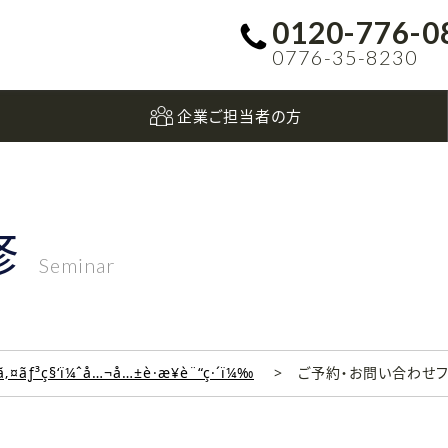
0120-776-0
0776-35-8230
企業ご担当者の方
修
Seminar
‚¤ãƒ³ç§‘ï¼ˆå…¬å…±è·æ¥­è¨“ç·´ï¼‰
ご予約・お問い合わせ