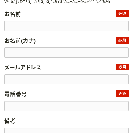
Webãƒ»DTPãƒ‡ã‚¶ã‚¤ãƒ³ç§‘ï¼ˆå…¬å…±è·æ¥­è¨“ç·´ï¼‰
お名前
必須
お名前(カナ)
必須
メールアドレス
必須
電話番号
必須
備考