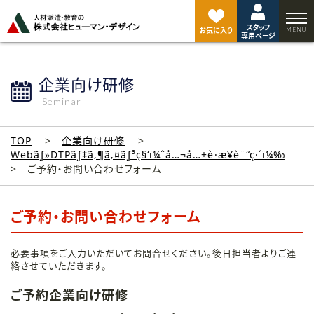
ペ
ー
スタッフ
ジ
お気に入り
専用ページ
ト
ッ
プ
企業向け研修
へ
Seminar
TOP
企業向け研修
Webãƒ»DTPãƒ‡ã‚¶ã‚¤ãƒ³ç§‘ï¼ˆå…¬å…±è·æ¥­è¨“ç·´ï¼‰
ご予約・お問い合わせフォーム
ご予約・お問い合わせフォーム
必要事項をご入力いただいてお問合せください。後日担当者よりご連
絡させていただきます。
ご予約企業向け研修