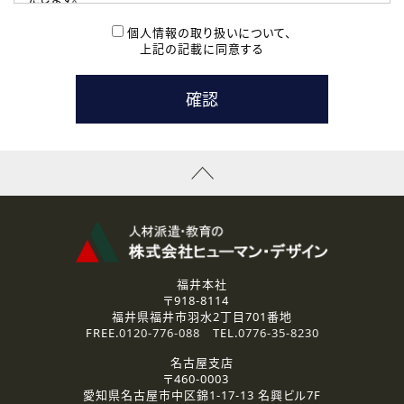
( 2 ) 派遣登録を希望される皆様
本登録に関するご連絡および本登録時の参考情報として利
個人情報の取り扱いについて、
用いたします。
上記の記載に同意する
なお、ご連絡手段は、電話・Ｅメールのいずれかの方法とい
たします。
( 3 ) スタッフ派遣を検討されている企業の皆様
お問い合わせの内容に回答するために利用いたします。
なお、ご連絡手段は、電話・Ｅメールのいずれかの方法とい
たします。
( 4 ) LEC福井南校「提携校］での講座受講を検討されている皆
様
資料送付、受講相談に関するご連絡のために利用いたしま
す。
その他、お問い合わせの内容に回答するために利用いたし
ます。
なお、ご連絡手段は、電話・Ｅメールのいずれかの方法とい
たします。
福井本社
〒918-8114
2.個人情報の第三者提供
福井県福井市羽水2丁目701番地
ご提供いただいた個人情報は、法令等の規定に従う場合を除き、
FREE.
0120-776-088
TEL.
0776-35-8230
ご本人の同意を得ずに第三者に提供することはありません。
名古屋支店
〒460-0003
3.個人情報の取り扱いの委託
愛知県名古屋市中区錦1-17-13 名興ビル7F
弊社の定める個人情報保護の評価基準を満たした委託先に、個