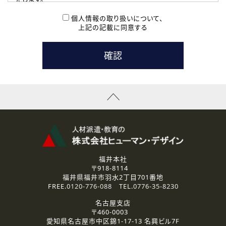
( 2 ) 派遣登録を希望される皆様
本登録に関するご連絡および本登録時の参考情報として利
個人情報の取り扱いについて、
用いたします。
上記の記載に同意する
なお、ご連絡手段は、電話・Ｅメールのいずれかの方法とい
たします。
( 3 ) スタッフ派遣を検討されている企業の皆様
お問い合わせの内容に回答するために利用いたします。
なお、ご連絡手段は、電話・Ｅメールのいずれかの方法とい
たします。
( 4 ) LEC福井南校「提携校］での講座受講を検討されている皆
様
資料送付、受講相談に関するご連絡のために利用いたしま
す。
その他、お問い合わせの内容に回答するために利用いたし
ます。
なお、ご連絡手段は、電話・Ｅメールのいずれかの方法とい
たします。
福井本社
〒918-8114
2.個人情報の第三者提供
福井県福井市羽水2丁目701番地
ご提供いただいた個人情報は、法令等の規定に従う場合を除き、
FREE.
0120-776-088
TEL.
0776-35-8230
ご本人の同意を得ずに第三者に提供することはありません。
名古屋支店
〒460-0003
3.個人情報の取り扱いの委託
愛知県名古屋市中区錦1-17-13 名興ビル7F
弊社の定める個人情報保護の評価基準を満たした委託先に、個