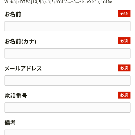
Webãƒ»DTPãƒ‡ã‚¶ã‚¤ãƒ³ç§‘ï¼ˆå…¬å…±è·æ¥­è¨“ç·´ï¼‰
お名前
必須
お名前(カナ)
必須
メールアドレス
必須
電話番号
必須
備考