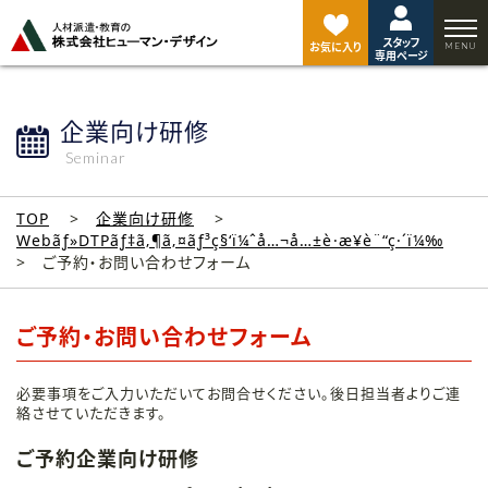
ペ
ー
スタッフ
ジ
お気に入り
専用ページ
ト
ッ
プ
企業向け研修
へ
Seminar
TOP
企業向け研修
Webãƒ»DTPãƒ‡ã‚¶ã‚¤ãƒ³ç§‘ï¼ˆå…¬å…±è·æ¥­è¨“ç·´ï¼‰
ご予約・お問い合わせフォーム
ご予約・お問い合わせフォーム
必要事項をご入力いただいてお問合せください。後日担当者よりご連
絡させていただきます。
ご予約企業向け研修