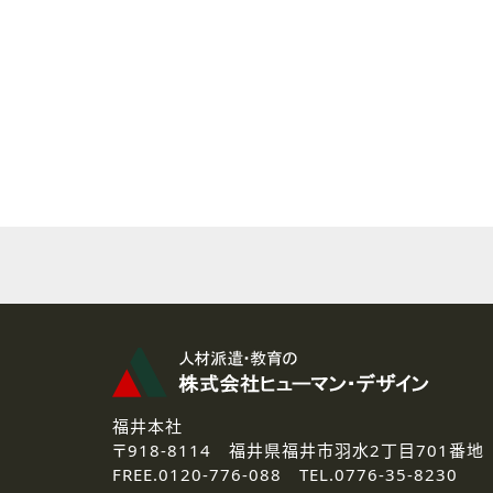
( 2 ) 派遣登録を希望される皆様
本登録に関するご連絡および本
なお、ご連絡手段は、電話・Ｅ
( 3 ) スタッフ派遣を検討され
お問い合わせの内容に回答す
なお、ご連絡手段は、電話・Ｅ
( 4 ) LEC福井南校「提携校
資料送付、受講相談に関するご
その他、お問い合わせの内容に
なお、ご連絡手段は、電話・Ｅ
2.個人情報の第三者提供
ご提供いただいた個人情報は、法
3.個人情報の取り扱いの委託
弊社の定める個人情報保護の評
福井本社
4.個人情報の開示等について
〒918-8114
福井県福井市羽水2丁目701番地
ご提供いただいた個人情報の開示
FREE.
0120-776-088 TEL.
0776-35-8230