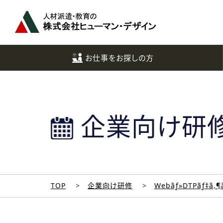
ペ
ー
ジ
ト
ッ
お仕事をお探しの方
プ
へ
企業向け研
TOP
企業向け研修
Webãƒ»DTPãƒ‡ã‚¶ã