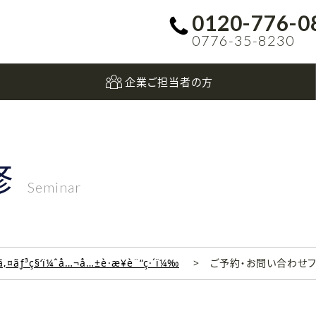
0120-776-0
0776-35-8230
企業ご担当者の方
修
Seminar
‚¤ãƒ³ç§‘ï¼ˆå…¬å…±è·æ¥­è¨“ç·´ï¼‰
ご予約・お問い合わせ