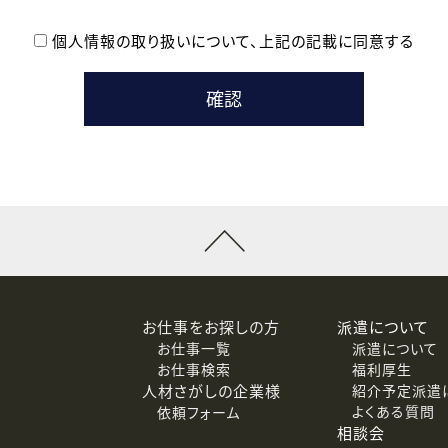
個人情報の取り扱いについて、
上記の記載に同意する
登録時の参考情報として利用いたします。
メールのいずれかの方法といたします。
ている企業の皆様
るために利用いたします。
メールのいずれかの方法といたします。
］での講座受講を検討されている皆様
連絡のために利用いたします。
回答するために利用いたします。
メールのいずれかの方法といたします。
令等の規定に従う場合を除き、ご本人の同意を得ずに第三者に提供
お仕事をお探しの方
派遣について
お仕事一覧
派遣について
価基準を満たした委託先に、個人情報を委託する場合があります。
お仕事検索
福利厚生
人材さがしの企業様
紹介予定派遣
よくある質問
依頼フォーム
等（利用目的の通知、開示、訂正、追加または削除、利用の停止、
相談会