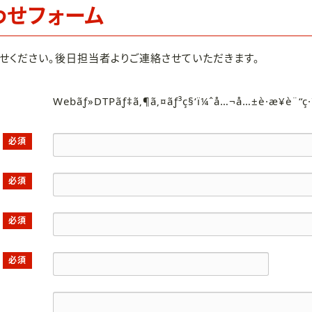
わせフォーム
せください。後日担当者よりご連絡させていただきます。
Webãƒ»DTPãƒ‡ã‚¶ã‚¤ãƒ³ç§‘ï¼ˆå…¬å…±è·æ¥­è¨“ç
必須
必須
必須
必須