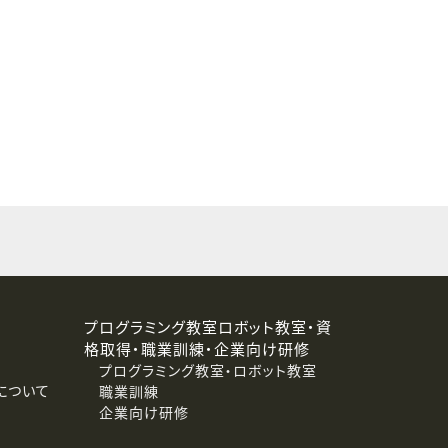
することはありません。
プログラミング教室ロボット教室・資
格取得・職業訓練・企業向け研修
プログラミング教室・ロボット教室
について
職業訓練
企業向け研修
消去および第三者への提供停止）