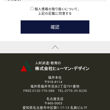
( 2 ) 派遣登録を希望される皆様
本登録に関するご連絡および本登録時の参考情報として利
個人情報の取り扱いについて、
用いたします。
上記の記載に同意する
なお、ご連絡手段は、電話・Ｅメールのいずれかの方法とい
たします。
( 3 ) スタッフ派遣を検討されている企業の皆様
お問い合わせの内容に回答するために利用いたします。
なお、ご連絡手段は、電話・Ｅメールのいずれかの方法とい
たします。
( 4 ) LEC福井南校「提携校］での講座受講を検討されている皆
様
資料送付、受講相談に関するご連絡のために利用いたしま
す。
その他、お問い合わせの内容に回答するために利用いたし
ます。
なお、ご連絡手段は、電話・Ｅメールのいずれかの方法とい
たします。
福井本社
〒918-8114
2.個人情報の第三者提供
福井県福井市羽水2丁目701番地
ご提供いただいた個人情報は、法令等の規定に従う場合を除き、
FREE.
0120-776-088
TEL.
0776-35-8230
ご本人の同意を得ずに第三者に提供することはありません。
名古屋支店
〒460-0003
3.個人情報の取り扱いの委託
愛知県名古屋市中区錦1-17-13 名興ビル7F
弊社の定める個人情報保護の評価基準を満たした委託先に、個