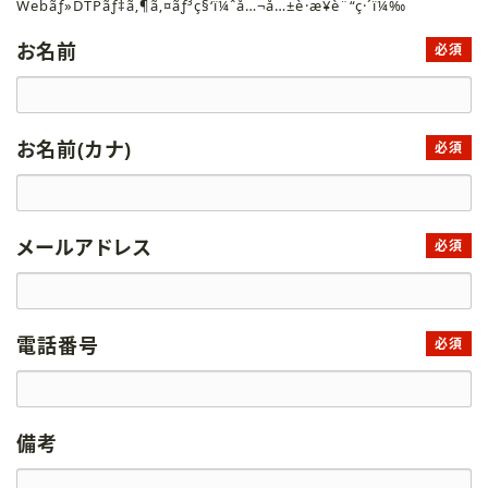
Webãƒ»DTPãƒ‡ã‚¶ã‚¤ãƒ³ç§‘ï¼ˆå…¬å…±è·æ¥­è¨“ç·´ï¼‰
お名前
必須
お名前(カナ)
必須
メールアドレス
必須
電話番号
必須
備考