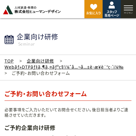
ペ
ー
スタッフ
ジ
お気に入り
専用ページ
ト
ッ
プ
企業向け研修
へ
Seminar
TOP
企業向け研修
Webãƒ»DTPãƒ‡ã‚¶ã‚¤ãƒ³ç§‘ï¼ˆå…¬å…±è·æ¥­è¨“ç·´ï¼‰
ご予約・お問い合わせフォーム
ご予約・お問い合わせフォーム
必要事項をご入力いただいてお問合せください。後日担当者よりご連
絡させていただきます。
ご予約企業向け研修