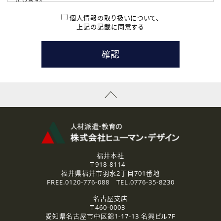
( 2 ) 派遣登録を希望される皆様
本登録に関するご連絡および本登録時の参考情報として利
個人情報の取り扱いについて、
用いたします。
上記の記載に同意する
なお、ご連絡手段は、電話・Ｅメールのいずれかの方法とい
たします。
( 3 ) スタッフ派遣を検討されている企業の皆様
お問い合わせの内容に回答するために利用いたします。
なお、ご連絡手段は、電話・Ｅメールのいずれかの方法とい
たします。
( 4 ) LEC福井南校「提携校］での講座受講を検討されている皆
様
資料送付、受講相談に関するご連絡のために利用いたしま
す。
その他、お問い合わせの内容に回答するために利用いたし
ます。
なお、ご連絡手段は、電話・Ｅメールのいずれかの方法とい
たします。
福井本社
〒918-8114
2.個人情報の第三者提供
福井県福井市羽水2丁目701番地
ご提供いただいた個人情報は、法令等の規定に従う場合を除き、
FREE.
0120-776-088
TEL.
0776-35-8230
ご本人の同意を得ずに第三者に提供することはありません。
名古屋支店
〒460-0003
3.個人情報の取り扱いの委託
愛知県名古屋市中区錦1-17-13 名興ビル7F
弊社の定める個人情報保護の評価基準を満たした委託先に、個