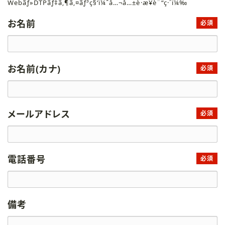
Webãƒ»DTPãƒ‡ã‚¶ã‚¤ãƒ³ç§‘ï¼ˆå…¬å…±è·æ¥­è¨“ç·´ï¼‰
お名前
必須
お名前(カナ)
必須
メールアドレス
必須
電話番号
必須
備考