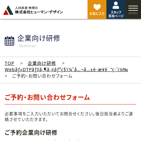
ペ
ー
スタッフ
ジ
お気に入り
専用ページ
ト
ッ
プ
企業向け研修
へ
Seminar
TOP
企業向け研修
Webãƒ»DTPãƒ‡ã‚¶ã‚¤ãƒ³ç§‘ï¼ˆå…¬å…±è·æ¥­è¨“ç·´ï¼‰
ご予約・お問い合わせフォーム
ご予約・お問い合わせフォーム
必要事項をご入力いただいてお問合せください。後日担当者よりご連
絡させていただきます。
ご予約企業向け研修