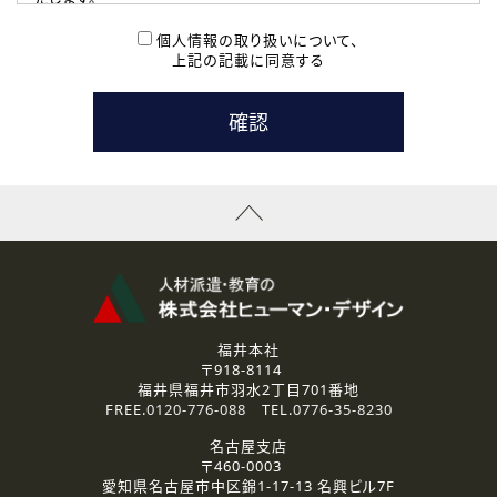
( 2 ) 派遣登録を希望される皆様
本登録に関するご連絡および本登録時の参考情報として利
個人情報の取り扱いについて、
用いたします。
上記の記載に同意する
なお、ご連絡手段は、電話・Ｅメールのいずれかの方法とい
たします。
( 3 ) スタッフ派遣を検討されている企業の皆様
お問い合わせの内容に回答するために利用いたします。
なお、ご連絡手段は、電話・Ｅメールのいずれかの方法とい
たします。
( 4 ) LEC福井南校「提携校］での講座受講を検討されている皆
様
資料送付、受講相談に関するご連絡のために利用いたしま
す。
その他、お問い合わせの内容に回答するために利用いたし
ます。
なお、ご連絡手段は、電話・Ｅメールのいずれかの方法とい
たします。
福井本社
〒918-8114
2.個人情報の第三者提供
福井県福井市羽水2丁目701番地
ご提供いただいた個人情報は、法令等の規定に従う場合を除き、
FREE.
0120-776-088
TEL.
0776-35-8230
ご本人の同意を得ずに第三者に提供することはありません。
名古屋支店
〒460-0003
3.個人情報の取り扱いの委託
愛知県名古屋市中区錦1-17-13 名興ビル7F
弊社の定める個人情報保護の評価基準を満たした委託先に、個