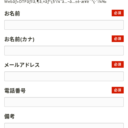
Webãƒ»DTPãƒ‡ã‚¶ã‚¤ãƒ³ç§‘ï¼ˆå…¬å…±è·æ¥­è¨“ç·´ï¼‰
お名前
必須
お名前(カナ)
必須
メールアドレス
必須
電話番号
必須
備考