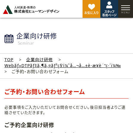
ペ
ー
スタッフ
ジ
お気に入り
専用ページ
ト
ッ
プ
企業向け研修
へ
Seminar
TOP
企業向け研修
Webãƒ»DTPãƒ‡ã‚¶ã‚¤ãƒ³ç§‘ï¼ˆå…¬å…±è·æ¥­è¨“ç·´ï¼‰
ご予約・お問い合わせフォーム
ご予約・お問い合わせフォーム
必要事項をご入力いただいてお問合せください。後日担当者よりご連
絡させていただきます。
ご予約企業向け研修