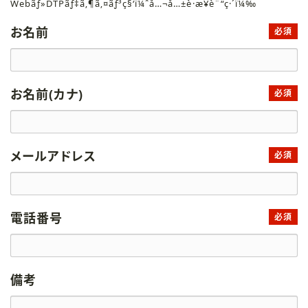
Webãƒ»DTPãƒ‡ã‚¶ã‚¤ãƒ³ç§‘ï¼ˆå…¬å…±è·æ¥­è¨“ç·´ï¼‰
お名前
必須
お名前(カナ)
必須
メールアドレス
必須
電話番号
必須
備考