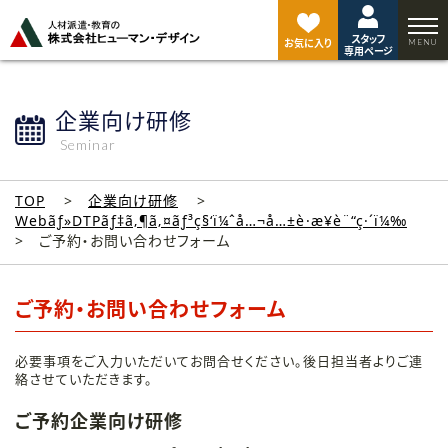
ペ
ー
スタッフ
ジ
お気に入り
専用ページ
ト
ッ
プ
企業向け研修
へ
Seminar
TOP
企業向け研修
Webãƒ»DTPãƒ‡ã‚¶ã‚¤ãƒ³ç§‘ï¼ˆå…¬å…±è·æ¥­è¨“ç·´ï¼‰
ご予約・お問い合わせフォーム
ご予約・お問い合わせフォーム
必要事項をご入力いただいてお問合せください。後日担当者よりご連
絡させていただきます。
ご予約企業向け研修