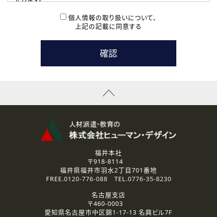
( 2 ) 派遣登録を希望される皆様
本登録に関するご連絡および本登録時の参考情報として利
個人情報の取り扱いについて、
用いたします。
上記の記載に同意する
なお、ご連絡手段は、電話・Ｅメールのいずれかの方法とい
たします。
( 3 ) スタッフ派遣を検討されている企業の皆様
お問い合わせの内容に回答するために利用いたします。
なお、ご連絡手段は、電話・Ｅメールのいずれかの方法とい
たします。
( 4 ) LEC福井南校「提携校］での講座受講を検討されている皆
様
資料送付、受講相談に関するご連絡のために利用いたしま
す。
その他、お問い合わせの内容に回答するために利用いたし
ます。
なお、ご連絡手段は、電話・Ｅメールのいずれかの方法とい
たします。
福井本社
〒918-8114
2.個人情報の第三者提供
福井県福井市羽水2丁目701番地
ご提供いただいた個人情報は、法令等の規定に従う場合を除き、
FREE.
0120-776-088
TEL.
0776-35-8230
ご本人の同意を得ずに第三者に提供することはありません。
名古屋支店
〒460-0003
3.個人情報の取り扱いの委託
愛知県名古屋市中区錦1-17-13 名興ビル7F
弊社の定める個人情報保護の評価基準を満たした委託先に、個