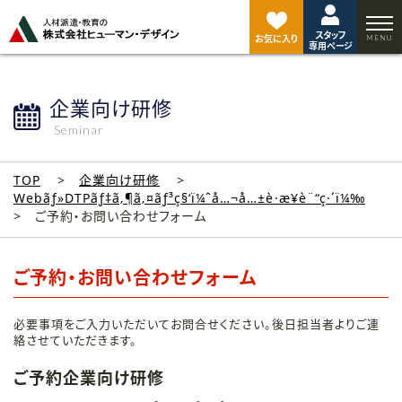
ペ
ー
スタッフ
ジ
お気に入り
専用ページ
ト
ッ
プ
企業向け研修
へ
Seminar
TOP
企業向け研修
Webãƒ»DTPãƒ‡ã‚¶ã‚¤ãƒ³ç§‘ï¼ˆå…¬å…±è·æ¥­è¨“ç·´ï¼‰
ご予約・お問い合わせフォーム
ご予約・お問い合わせフォーム
必要事項をご入力いただいてお問合せください。後日担当者よりご連
絡させていただきます。
ご予約企業向け研修