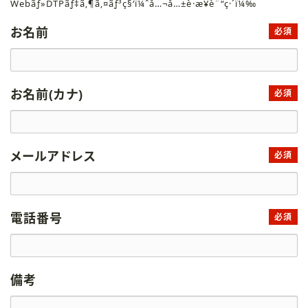
Webãƒ»DTPãƒ‡ã‚¶ã‚¤ãƒ³ç§‘ï¼ˆå…¬å…±è·æ¥­è¨“ç·´ï¼‰
お名前
必須
お名前(カナ)
必須
メールアドレス
必須
電話番号
必須
備考