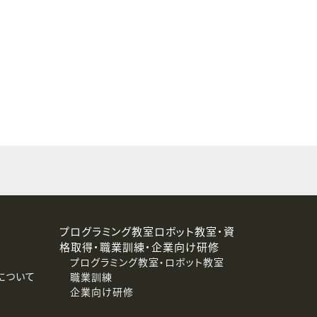
することはありません。
プログラミング教室ロボット教室・資
格取得・職業訓練・企業向け研修
プログラミング教室・ロボット教室
について
職業訓練
企業向け研修
消去および第三者への提供停止）