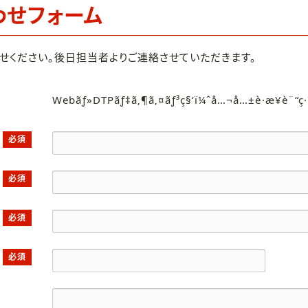
わせフォーム
せください。後日担当者よりご連絡させていただきます。
Webãƒ»DTPãƒ‡ã‚¶ã‚¤ãƒ³ç§‘ï¼ˆå…¬å…±è·æ¥­è¨“ç
必須
必須
必須
必須