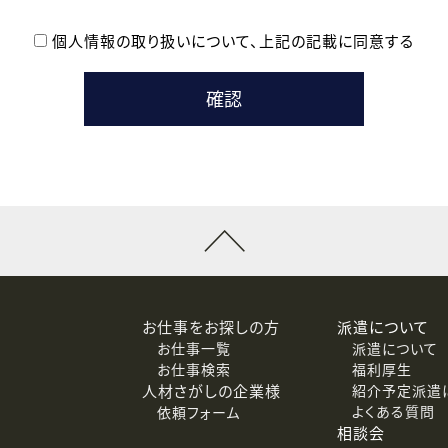
個人情報の取り扱いについて、
上記の記載に同意する
登録時の参考情報として利用いたします。
メールのいずれかの方法といたします。
ている企業の皆様
るために利用いたします。
メールのいずれかの方法といたします。
］での講座受講を検討されている皆様
連絡のために利用いたします。
回答するために利用いたします。
メールのいずれかの方法といたします。
令等の規定に従う場合を除き、ご本人の同意を得ずに第三者に提供
お仕事をお探しの方
派遣について
お仕事一覧
派遣について
価基準を満たした委託先に、個人情報を委託する場合があります。
お仕事検索
福利厚生
人材さがしの企業様
紹介予定派遣
よくある質問
依頼フォーム
等（利用目的の通知、開示、訂正、追加または削除、利用の停止、
相談会