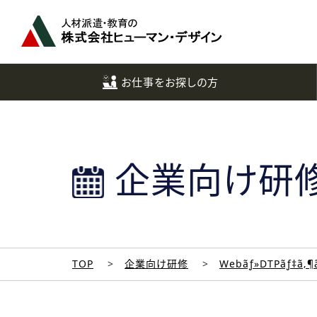
ペ
ー
ジ
ト
ッ
お仕事をお探しの方
プ
へ
企業向け研
TOP
企業向け研修
Webãƒ»DTPãƒ‡ã‚¶ã