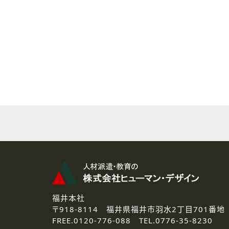
( 2 ) 派遣登録を希望される皆様
本登録に関するご連絡および本
なお、ご連絡手段は、電話・Ｅ
( 3 ) スタッフ派遣を検討され
お問い合わせの内容に回答す
なお、ご連絡手段は、電話・Ｅ
( 4 ) LEC福井南校「提携校
資料送付、受講相談に関するご
その他、お問い合わせの内容に
なお、ご連絡手段は、電話・Ｅ
2.個人情報の第三者提供
ご提供いただいた個人情報は、法
3.個人情報の取り扱いの委託
弊社の定める個人情報保護の評
福井本社
4.個人情報の開示等について
〒918-8114
福井県福井市羽水2丁目701番地
ご提供いただいた個人情報の開示
FREE.
0120-776-088 TEL.
0776-35-8230