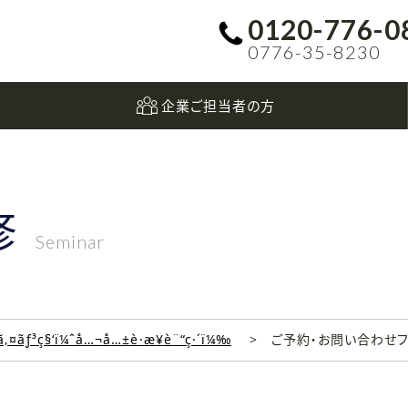
0120-776-0
0776-35-8230
企業ご担当者の方
修
Seminar
‚¤ãƒ³ç§‘ï¼ˆå…¬å…±è·æ¥­è¨“ç·´ï¼‰
ご予約・お問い合わせ