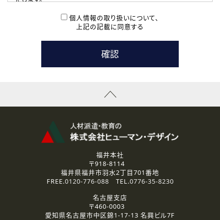
( 2 ) 派遣登録を希望される皆様
本登録に関するご連絡および本登録時の参考情報として利
個人情報の取り扱いについて、
用いたします。
上記の記載に同意する
なお、ご連絡手段は、電話・Ｅメールのいずれかの方法とい
たします。
( 3 ) スタッフ派遣を検討されている企業の皆様
お問い合わせの内容に回答するために利用いたします。
なお、ご連絡手段は、電話・Ｅメールのいずれかの方法とい
たします。
( 4 ) LEC福井南校「提携校］での講座受講を検討されている皆
様
資料送付、受講相談に関するご連絡のために利用いたしま
す。
その他、お問い合わせの内容に回答するために利用いたし
ます。
なお、ご連絡手段は、電話・Ｅメールのいずれかの方法とい
たします。
福井本社
〒918-8114
2.個人情報の第三者提供
福井県福井市羽水2丁目701番地
ご提供いただいた個人情報は、法令等の規定に従う場合を除き、
FREE.
0120-776-088
TEL.
0776-35-8230
ご本人の同意を得ずに第三者に提供することはありません。
名古屋支店
〒460-0003
3.個人情報の取り扱いの委託
愛知県名古屋市中区錦1-17-13 名興ビル7F
弊社の定める個人情報保護の評価基準を満たした委託先に、個