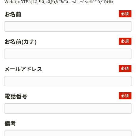
Webãƒ»DTPãƒ‡ã‚¶ã‚¤ãƒ³ç§‘ï¼ˆå…¬å…±è·æ¥­è¨“ç·´ï¼‰
お名前
必須
お名前(カナ)
必須
メールアドレス
必須
電話番号
必須
備考