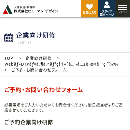
ペ
ー
スタッフ
ジ
お気に入り
専用ページ
ト
ッ
プ
企業向け研修
へ
Seminar
TOP
企業向け研修
Webãƒ»DTPãƒ‡ã‚¶ã‚¤ãƒ³ç§‘ï¼ˆå…¬å…±è·æ¥­è¨“ç·´ï¼‰
ご予約・お問い合わせフォーム
ご予約・お問い合わせフォーム
必要事項をご入力いただいてお問合せください。後日担当者よりご連
絡させていただきます。
ご予約企業向け研修