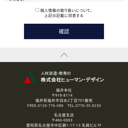
( 2 ) 派遣登録を希望される皆様
本登録に関するご連絡および本登録時の参考情報として利
個人情報の取り扱いについて、
用いたします。
上記の記載に同意する
なお、ご連絡手段は、電話・Ｅメールのいずれかの方法とい
たします。
( 3 ) スタッフ派遣を検討されている企業の皆様
お問い合わせの内容に回答するために利用いたします。
なお、ご連絡手段は、電話・Ｅメールのいずれかの方法とい
たします。
( 4 ) LEC福井南校「提携校］での講座受講を検討されている皆
様
資料送付、受講相談に関するご連絡のために利用いたしま
す。
その他、お問い合わせの内容に回答するために利用いたし
ます。
なお、ご連絡手段は、電話・Ｅメールのいずれかの方法とい
たします。
福井本社
〒918-8114
2.個人情報の第三者提供
福井県福井市羽水2丁目701番地
ご提供いただいた個人情報は、法令等の規定に従う場合を除き、
FREE.
0120-776-088
TEL.
0776-35-8230
ご本人の同意を得ずに第三者に提供することはありません。
名古屋支店
〒460-0003
3.個人情報の取り扱いの委託
愛知県名古屋市中区錦1-17-13 名興ビル7F
弊社の定める個人情報保護の評価基準を満たした委託先に、個