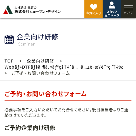
ペ
ー
スタッフ
ジ
お気に入り
専用ページ
ト
ッ
プ
企業向け研修
へ
Seminar
TOP
企業向け研修
Webãƒ»DTPãƒ‡ã‚¶ã‚¤ãƒ³ç§‘ï¼ˆå…¬å…±è·æ¥­è¨“ç·´ï¼‰
ご予約・お問い合わせフォーム
ご予約・お問い合わせフォーム
必要事項をご入力いただいてお問合せください。後日担当者よりご連
絡させていただきます。
ご予約企業向け研修