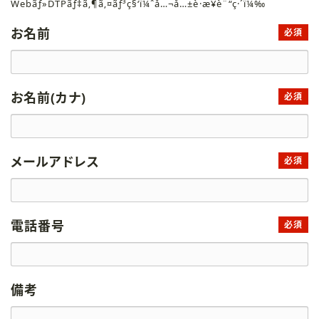
Webãƒ»DTPãƒ‡ã‚¶ã‚¤ãƒ³ç§‘ï¼ˆå…¬å…±è·æ¥­è¨“ç·´ï¼‰
お名前
必須
お名前(カナ)
必須
メールアドレス
必須
電話番号
必須
備考