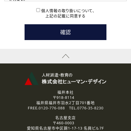
( 2 ) 派遣登録を希望される皆様
本登録に関するご連絡および本登録時の参考情報として利
個人情報の取り扱いについて、
用いたします。
上記の記載に同意する
なお、ご連絡手段は、電話・Ｅメールのいずれかの方法とい
たします。
( 3 ) スタッフ派遣を検討されている企業の皆様
お問い合わせの内容に回答するために利用いたします。
なお、ご連絡手段は、電話・Ｅメールのいずれかの方法とい
たします。
( 4 ) LEC福井南校「提携校］での講座受講を検討されている皆
様
資料送付、受講相談に関するご連絡のために利用いたしま
す。
その他、お問い合わせの内容に回答するために利用いたし
ます。
なお、ご連絡手段は、電話・Ｅメールのいずれかの方法とい
たします。
福井本社
〒918-8114
2.個人情報の第三者提供
福井県福井市羽水2丁目701番地
ご提供いただいた個人情報は、法令等の規定に従う場合を除き、
FREE.
0120-776-088
TEL.
0776-35-8230
ご本人の同意を得ずに第三者に提供することはありません。
名古屋支店
〒460-0003
3.個人情報の取り扱いの委託
愛知県名古屋市中区錦1-17-13 名興ビル7F
弊社の定める個人情報保護の評価基準を満たした委託先に、個