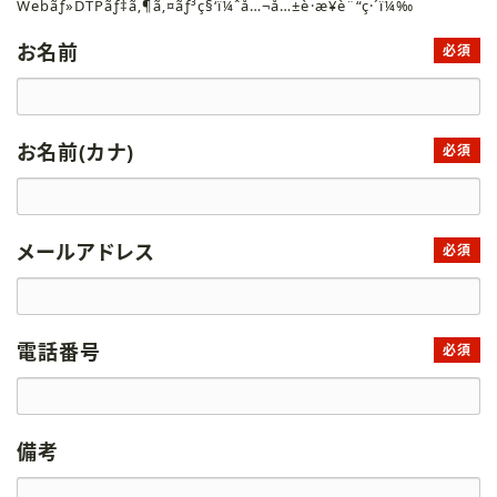
Webãƒ»DTPãƒ‡ã‚¶ã‚¤ãƒ³ç§‘ï¼ˆå…¬å…±è·æ¥­è¨“ç·´ï¼‰
お名前
必須
お名前(カナ)
必須
メールアドレス
必須
電話番号
必須
備考