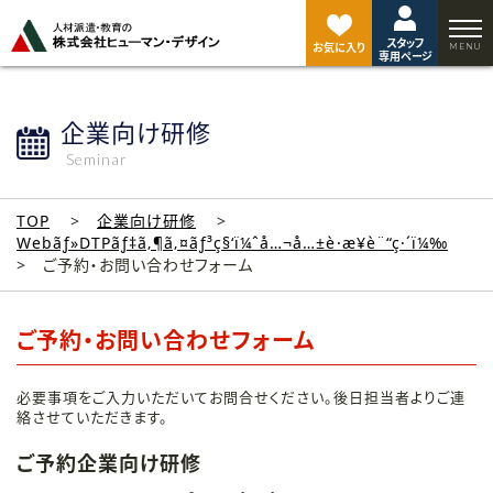
ペ
ー
スタッフ
ジ
お気に入り
専用ページ
ト
ッ
プ
企業向け研修
へ
Seminar
TOP
企業向け研修
Webãƒ»DTPãƒ‡ã‚¶ã‚¤ãƒ³ç§‘ï¼ˆå…¬å…±è·æ¥­è¨“ç·´ï¼‰
ご予約・お問い合わせフォーム
ご予約・お問い合わせフォーム
必要事項をご入力いただいてお問合せください。後日担当者よりご連
絡させていただきます。
ご予約企業向け研修