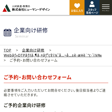
ペ
ー
スタッフ
ジ
お気に入り
専用ページ
ト
ッ
プ
企業向け研修
へ
Seminar
TOP
企業向け研修
Webãƒ»DTPãƒ‡ã‚¶ã‚¤ãƒ³ç§‘ï¼ˆå…¬å…±è·æ¥­è¨“ç·´ï¼‰
ご予約・お問い合わせフォーム
ご予約・お問い合わせフォーム
必要事項をご入力いただいてお問合せください。後日担当者よりご連
絡させていただきます。
ご予約企業向け研修