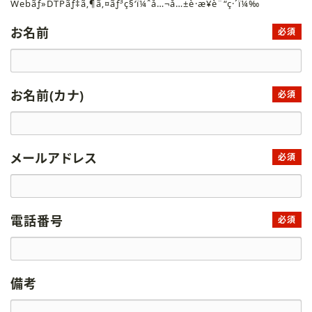
Webãƒ»DTPãƒ‡ã‚¶ã‚¤ãƒ³ç§‘ï¼ˆå…¬å…±è·æ¥­è¨“ç·´ï¼‰
お名前
必須
お名前(カナ)
必須
メールアドレス
必須
電話番号
必須
備考