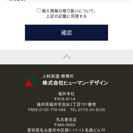
( 2 ) 派遣登録を希望される皆様
本登録に関するご連絡および本登録時の参考情報として利
個人情報の取り扱いについて、
用いたします。
上記の記載に同意する
なお、ご連絡手段は、電話・Ｅメールのいずれかの方法とい
たします。
( 3 ) スタッフ派遣を検討されている企業の皆様
お問い合わせの内容に回答するために利用いたします。
なお、ご連絡手段は、電話・Ｅメールのいずれかの方法とい
たします。
( 4 ) LEC福井南校「提携校］での講座受講を検討されている皆
様
資料送付、受講相談に関するご連絡のために利用いたしま
す。
その他、お問い合わせの内容に回答するために利用いたし
ます。
なお、ご連絡手段は、電話・Ｅメールのいずれかの方法とい
たします。
福井本社
〒918-8114
2.個人情報の第三者提供
福井県福井市羽水2丁目701番地
ご提供いただいた個人情報は、法令等の規定に従う場合を除き、
FREE.
0120-776-088
TEL.
0776-35-8230
ご本人の同意を得ずに第三者に提供することはありません。
名古屋支店
〒460-0003
3.個人情報の取り扱いの委託
愛知県名古屋市中区錦1-17-13 名興ビル7F
弊社の定める個人情報保護の評価基準を満たした委託先に、個