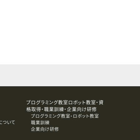
することはありません。
プログラミング教室ロボット教室・資
格取得・職業訓練・企業向け研修
プログラミング教室・ロボット教室
について
職業訓練
企業向け研修
消去および第三者への提供停止）