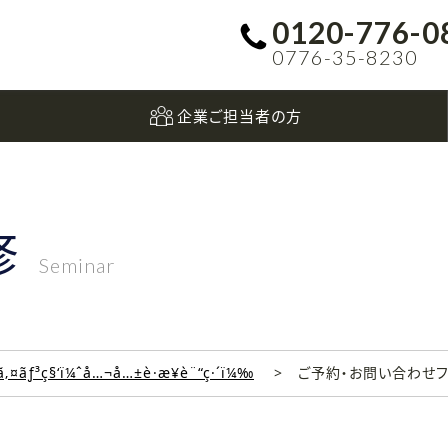
0120-776-0
0776-35-8230
企業ご担当者の方
修
Seminar
‚¤ãƒ³ç§‘ï¼ˆå…¬å…±è·æ¥­è¨“ç·´ï¼‰
ご予約・お問い合わせ