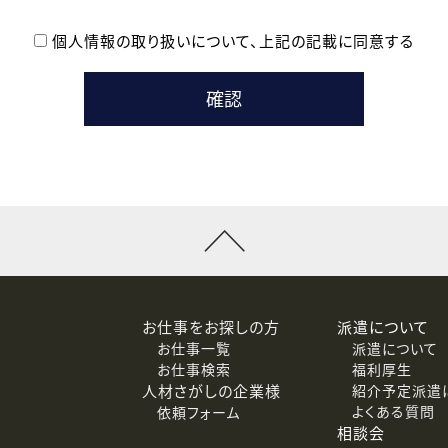
個人情報の取り扱いについて、
上記の記載に同意する
登録時の参考情報として利用いたします。
メールのいずれかの方法といたします。
ている企業の皆様
るために利用いたします。
メールのいずれかの方法といたします。
］での講座受講を検討されている皆様
連絡のために利用いたします。
回答するために利用いたします。
メールのいずれかの方法といたします。
令等の規定に従う場合を除き、ご本人の同意を得ずに第三者に提供
お仕事をお探しの方
派遣について
お仕事一覧
派遣について
価基準を満たした委託先に、個人情報を委託する場合があります。
お仕事検索
福利厚生
人材さがしの企業様
紹介予定派遣
よくある質問
依頼フォーム
等（利用目的の通知、開示、訂正、追加または削除、利用の停止、
相談会