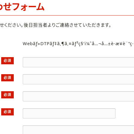
わせフォーム
せください。後日担当者よりご連絡させていただきます。
Webãƒ»DTPãƒ‡ã‚¶ã‚¤ãƒ³ç§‘ï¼ˆå…¬å…±è·æ¥­è¨“ç
必須
必須
必須
必須