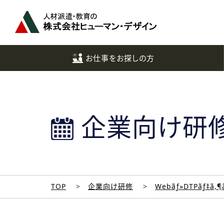
ペ
ー
ジ
ト
ッ
お仕事をお探しの方
プ
へ
企業向け研
TOP
企業向け研修
Webãƒ»DTPãƒ‡ã‚¶ã