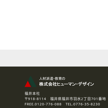
( 2 ) 派遣登録を希望される皆様
本登録に関するご連絡および本
なお、ご連絡手段は、電話・Ｅ
( 3 ) スタッフ派遣を検討され
お問い合わせの内容に回答す
なお、ご連絡手段は、電話・Ｅ
( 4 ) LEC福井南校「提携校
資料送付、受講相談に関するご
その他、お問い合わせの内容に
なお、ご連絡手段は、電話・Ｅ
2.個人情報の第三者提供
ご提供いただいた個人情報は、法
3.個人情報の取り扱いの委託
弊社の定める個人情報保護の評
福井本社
4.個人情報の開示等について
〒918-8114
福井県福井市羽水2丁目701番地
ご提供いただいた個人情報の開示
FREE.
0120-776-088 TEL.
0776-35-8230