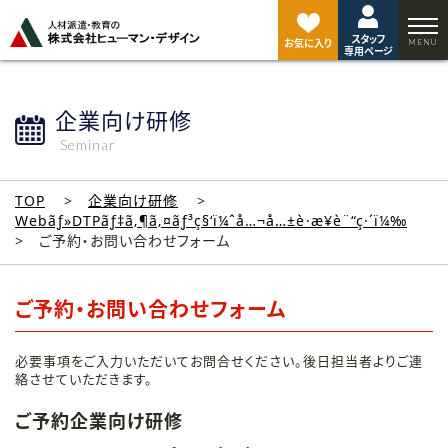
ペ
ー
スタッフ
ジ
お気に入り
専用ページ
ト
ッ
プ
企業向け研修
へ
Seminar
TOP
企業向け研修
Webãƒ»DTPãƒ‡ã‚¶ã‚¤ãƒ³ç§‘ï¼ˆå…¬å…±è·æ¥­è¨“ç·´ï¼‰
ご予約・お問い合わせフォーム
ご予約・お問い合わせフォーム
必要事項をご入力いただいてお問合せください。後日担当者よりご連
絡させていただきます。
ご予約企業向け研修