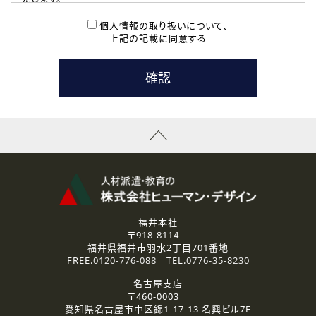
( 2 ) 派遣登録を希望される皆様
本登録に関するご連絡および本登録時の参考情報として利
個人情報の取り扱いについて、
用いたします。
上記の記載に同意する
なお、ご連絡手段は、電話・Ｅメールのいずれかの方法とい
たします。
( 3 ) スタッフ派遣を検討されている企業の皆様
お問い合わせの内容に回答するために利用いたします。
なお、ご連絡手段は、電話・Ｅメールのいずれかの方法とい
たします。
( 4 ) LEC福井南校「提携校］での講座受講を検討されている皆
様
資料送付、受講相談に関するご連絡のために利用いたしま
す。
その他、お問い合わせの内容に回答するために利用いたし
ます。
なお、ご連絡手段は、電話・Ｅメールのいずれかの方法とい
たします。
福井本社
〒918-8114
2.個人情報の第三者提供
福井県福井市羽水2丁目701番地
ご提供いただいた個人情報は、法令等の規定に従う場合を除き、
FREE.
0120-776-088
TEL.
0776-35-8230
ご本人の同意を得ずに第三者に提供することはありません。
名古屋支店
〒460-0003
3.個人情報の取り扱いの委託
愛知県名古屋市中区錦1-17-13 名興ビル7F
弊社の定める個人情報保護の評価基準を満たした委託先に、個