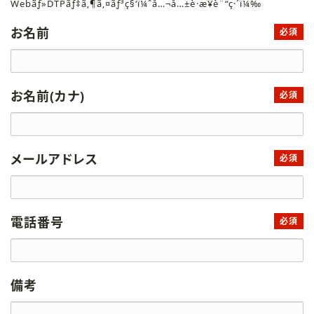
Webãƒ»DTPãƒ‡ã‚¶ã‚¤ãƒ³ç§‘ï¼ˆå…¬å…±è·æ¥­è¨“ç·´ï¼‰
お名前
必須
お名前(カナ)
必須
メールアドレス
必須
電話番号
必須
備考