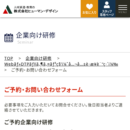
ペ
ー
スタッフ
ジ
お気に入り
専用ページ
ト
ッ
プ
企業向け研修
へ
Seminar
TOP
企業向け研修
Webãƒ»DTPãƒ‡ã‚¶ã‚¤ãƒ³ç§‘ï¼ˆå…¬å…±è·æ¥­è¨“ç·´ï¼‰
ご予約・お問い合わせフォーム
ご予約・お問い合わせフォーム
必要事項をご入力いただいてお問合せください。後日担当者よりご連
絡させていただきます。
ご予約企業向け研修