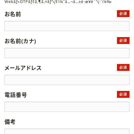
Webãƒ»DTPãƒ‡ã‚¶ã‚¤ãƒ³ç§‘ï¼ˆå…¬å…±è·æ¥­è¨“ç·´ï¼‰
お名前
必須
お名前(カナ)
必須
メールアドレス
必須
電話番号
必須
備考