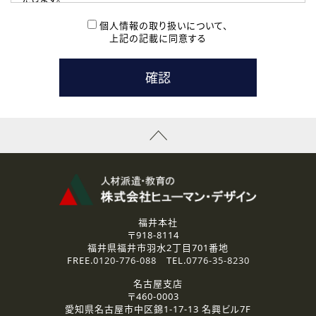
( 2 ) 派遣登録を希望される皆様
本登録に関するご連絡および本登録時の参考情報として利
個人情報の取り扱いについて、
用いたします。
上記の記載に同意する
なお、ご連絡手段は、電話・Ｅメールのいずれかの方法とい
たします。
( 3 ) スタッフ派遣を検討されている企業の皆様
お問い合わせの内容に回答するために利用いたします。
なお、ご連絡手段は、電話・Ｅメールのいずれかの方法とい
たします。
( 4 ) LEC福井南校「提携校］での講座受講を検討されている皆
様
資料送付、受講相談に関するご連絡のために利用いたしま
す。
その他、お問い合わせの内容に回答するために利用いたし
ます。
なお、ご連絡手段は、電話・Ｅメールのいずれかの方法とい
たします。
福井本社
〒918-8114
2.個人情報の第三者提供
福井県福井市羽水2丁目701番地
ご提供いただいた個人情報は、法令等の規定に従う場合を除き、
FREE.
0120-776-088
TEL.
0776-35-8230
ご本人の同意を得ずに第三者に提供することはありません。
名古屋支店
〒460-0003
3.個人情報の取り扱いの委託
愛知県名古屋市中区錦1-17-13 名興ビル7F
弊社の定める個人情報保護の評価基準を満たした委託先に、個