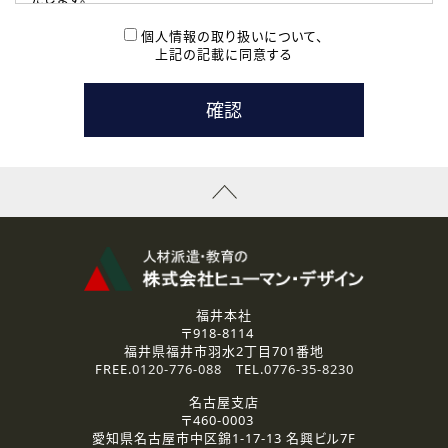
( 2 ) 派遣登録を希望される皆様
本登録に関するご連絡および本登録時の参考情報として利
個人情報の取り扱いについて、
用いたします。
上記の記載に同意する
なお、ご連絡手段は、電話・Ｅメールのいずれかの方法とい
たします。
( 3 ) スタッフ派遣を検討されている企業の皆様
お問い合わせの内容に回答するために利用いたします。
なお、ご連絡手段は、電話・Ｅメールのいずれかの方法とい
たします。
( 4 ) LEC福井南校「提携校］での講座受講を検討されている皆
様
資料送付、受講相談に関するご連絡のために利用いたしま
す。
その他、お問い合わせの内容に回答するために利用いたし
ます。
なお、ご連絡手段は、電話・Ｅメールのいずれかの方法とい
たします。
福井本社
〒918-8114
2.個人情報の第三者提供
福井県福井市羽水2丁目701番地
ご提供いただいた個人情報は、法令等の規定に従う場合を除き、
FREE.
0120-776-088
TEL.
0776-35-8230
ご本人の同意を得ずに第三者に提供することはありません。
名古屋支店
〒460-0003
3.個人情報の取り扱いの委託
愛知県名古屋市中区錦1-17-13 名興ビル7F
弊社の定める個人情報保護の評価基準を満たした委託先に、個