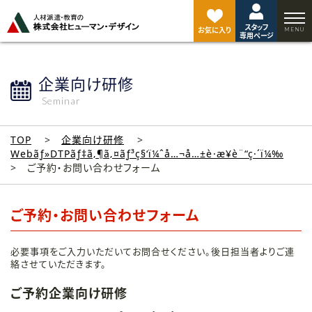
ペ
ー
スタッフ
ジ
お気に入り
専用ページ
ト
ッ
プ
企業向け研修
へ
Seminar
TOP
企業向け研修
Webãƒ»DTPãƒ‡ã‚¶ã‚¤ãƒ³ç§‘ï¼ˆå…¬å…±è·æ¥­è¨“ç·´ï¼‰
ご予約・お問い合わせフォーム
ご予約・お問い合わせフォーム
必要事項をご入力いただいてお問合せください。後日担当者よりご連
絡させていただきます。
ご予約企業向け研修