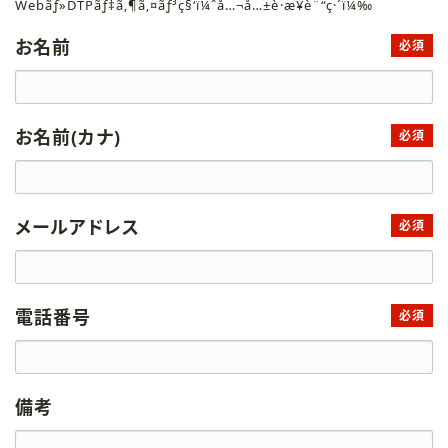
Webãƒ»DTPãƒ‡ã‚¶ã‚¤ãƒ³ç§‘ï¼ˆå…¬å…±è·æ¥­è¨“ç·´ï¼‰
お名前
必須
お名前(カナ)
必須
メールアドレス
必須
電話番号
必須
備考