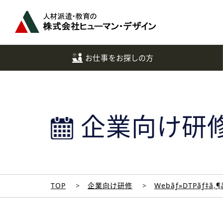
ペ
ー
ジ
ト
ッ
お仕事をお探しの方
プ
へ
企業向け研
TOP
企業向け研修
Webãƒ»DTPãƒ‡ã‚¶ã