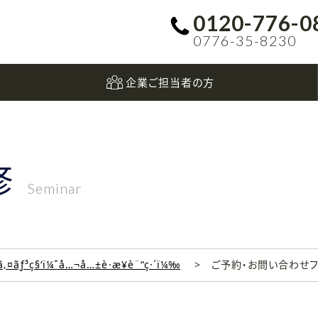
0120-776-0
0776-35-8230
企業ご担当者の方
修
Seminar
‚¤ãƒ³ç§‘ï¼ˆå…¬å…±è·æ¥­è¨“ç·´ï¼‰
ご予約・お問い合わせ