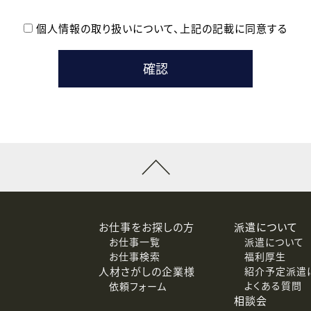
個人情報の取り扱いについて、
上記の記載に同意する
登録時の参考情報として利用いたします。
メールのいずれかの方法といたします。
ている企業の皆様
るために利用いたします。
メールのいずれかの方法といたします。
］での講座受講を検討されている皆様
連絡のために利用いたします。
回答するために利用いたします。
メールのいずれかの方法といたします。
令等の規定に従う場合を除き、ご本人の同意を得ずに第三者に提供
お仕事をお探しの方
派遣について
お仕事一覧
派遣について
価基準を満たした委託先に、個人情報を委託する場合があります。
お仕事検索
福利厚生
人材さがしの企業様
紹介予定派遣
よくある質問
依頼フォーム
等（利用目的の通知、開示、訂正、追加または削除、利用の停止、
相談会