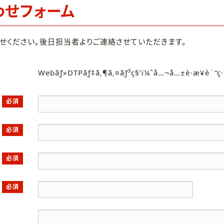
わせフォーム
せください。後日担当者よりご連絡させていただきます。
Webãƒ»DTPãƒ‡ã‚¶ã‚¤ãƒ³ç§‘ï¼ˆå…¬å…±è·æ¥­è¨“ç
必須
必須
必須
必須