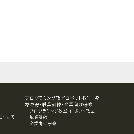
することはありません。
プログラミング教室ロボット教室・資
格取得・職業訓練・企業向け研修
プログラミング教室・ロボット教室
について
職業訓練
企業向け研修
消去および第三者への提供停止）