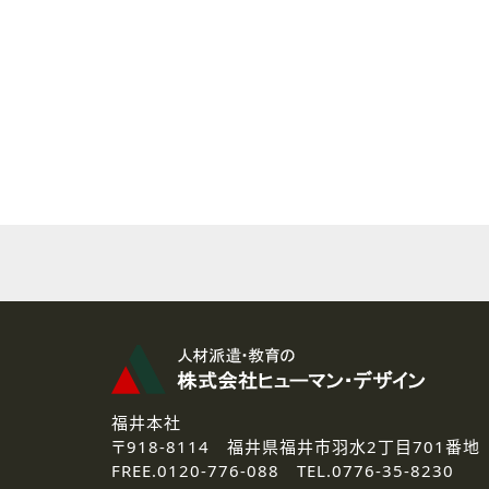
( 2 ) 派遣登録を希望される皆様
本登録に関するご連絡および本
なお、ご連絡手段は、電話・Ｅ
( 3 ) スタッフ派遣を検討され
お問い合わせの内容に回答す
なお、ご連絡手段は、電話・Ｅ
( 4 ) LEC福井南校「提携校
資料送付、受講相談に関するご
その他、お問い合わせの内容に
なお、ご連絡手段は、電話・Ｅ
2.個人情報の第三者提供
ご提供いただいた個人情報は、法
3.個人情報の取り扱いの委託
弊社の定める個人情報保護の評
福井本社
4.個人情報の開示等について
〒918-8114
福井県福井市羽水2丁目701番地
ご提供いただいた個人情報の開示
FREE.
0120-776-088 TEL.
0776-35-8230