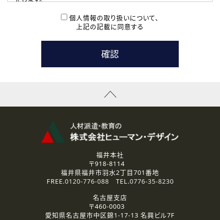
( 2 ) 派遣登録を希望される皆様
本登録に関するご連絡および本登録時の参考情報として利
個人情報の取り扱いについて、
用いたします。
上記の記載に同意する
なお、ご連絡手段は、電話・Ｅメールのいずれかの方法とい
たします。
( 3 ) スタッフ派遣を検討されている企業の皆様
お問い合わせの内容に回答するために利用いたします。
なお、ご連絡手段は、電話・Ｅメールのいずれかの方法とい
たします。
( 4 ) LEC福井南校「提携校］での講座受講を検討されている皆
様
資料送付、受講相談に関するご連絡のために利用いたしま
す。
その他、お問い合わせの内容に回答するために利用いたし
ます。
なお、ご連絡手段は、電話・Ｅメールのいずれかの方法とい
たします。
福井本社
〒918-8114
2.個人情報の第三者提供
福井県福井市羽水2丁目701番地
ご提供いただいた個人情報は、法令等の規定に従う場合を除き、
FREE.
0120-776-088
TEL.
0776-35-8230
ご本人の同意を得ずに第三者に提供することはありません。
名古屋支店
〒460-0003
3.個人情報の取り扱いの委託
愛知県名古屋市中区錦1-17-13 名興ビル7F
弊社の定める個人情報保護の評価基準を満たした委託先に、個