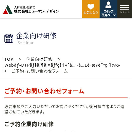
ペ
ー
スタッフ
ジ
お気に入り
専用ページ
ト
ッ
プ
企業向け研修
へ
Seminar
TOP
企業向け研修
Webãƒ»DTPãƒ‡ã‚¶ã‚¤ãƒ³ç§‘ï¼ˆå…¬å…±è·æ¥­è¨“ç·´ï¼‰
ご予約・お問い合わせフォーム
ご予約・お問い合わせフォーム
必要事項をご入力いただいてお問合せください。後日担当者よりご連
絡させていただきます。
ご予約企業向け研修