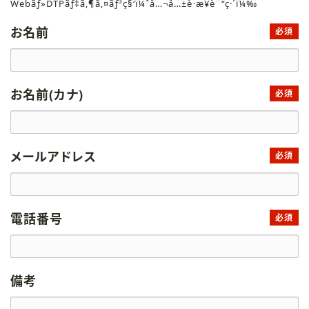
Webãƒ»DTPãƒ‡ã‚¶ã‚¤ãƒ³ç§‘ï¼ˆå…¬å…±è·æ¥­è¨“ç·´ï¼‰
お名前
必須
お名前(カナ)
必須
メールアドレス
必須
電話番号
必須
備考