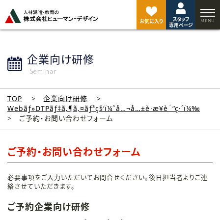
ペ
ー
スタッフ
ジ
お気に入り
専用ページ
ト
ッ
プ
企業向け研修
へ
Seminar
TOP
企業向け研修
Webãƒ»DTPãƒ‡ã‚¶ã‚¤ãƒ³ç§‘ï¼ˆå…¬å…±è·æ¥­è¨“ç·´ï¼‰
ご予約・お問い合わせフォーム
ご予約・お問い合わせフォーム
必要事項をご入力いただいてお問合せください。後日担当者よりご連
絡させていただきます。
ご予約企業向け研修