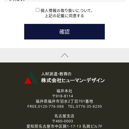
( 2 ) 派遣登録を希望される皆様
本登録に関するご連絡および本登録時の参考情報として利
個人情報の取り扱いについて、
用いたします。
上記の記載に同意する
なお、ご連絡手段は、電話・Ｅメールのいずれかの方法とい
たします。
( 3 ) スタッフ派遣を検討されている企業の皆様
お問い合わせの内容に回答するために利用いたします。
なお、ご連絡手段は、電話・Ｅメールのいずれかの方法とい
たします。
( 4 ) LEC福井南校「提携校］での講座受講を検討されている皆
様
資料送付、受講相談に関するご連絡のために利用いたしま
す。
その他、お問い合わせの内容に回答するために利用いたし
ます。
なお、ご連絡手段は、電話・Ｅメールのいずれかの方法とい
たします。
福井本社
〒918-8114
2.個人情報の第三者提供
福井県福井市羽水2丁目701番地
ご提供いただいた個人情報は、法令等の規定に従う場合を除き、
FREE.
0120-776-088
TEL.
0776-35-8230
ご本人の同意を得ずに第三者に提供することはありません。
名古屋支店
〒460-0003
3.個人情報の取り扱いの委託
愛知県名古屋市中区錦1-17-13 名興ビル7F
弊社の定める個人情報保護の評価基準を満たした委託先に、個