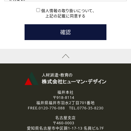
( 2 ) 派遣登録を希望される皆様
本登録に関するご連絡および本登録時の参考情報として利
個人情報の取り扱いについて、
用いたします。
上記の記載に同意する
なお、ご連絡手段は、電話・Ｅメールのいずれかの方法とい
たします。
( 3 ) スタッフ派遣を検討されている企業の皆様
お問い合わせの内容に回答するために利用いたします。
なお、ご連絡手段は、電話・Ｅメールのいずれかの方法とい
たします。
( 4 ) LEC福井南校「提携校］での講座受講を検討されている皆
様
資料送付、受講相談に関するご連絡のために利用いたしま
す。
その他、お問い合わせの内容に回答するために利用いたし
ます。
なお、ご連絡手段は、電話・Ｅメールのいずれかの方法とい
たします。
福井本社
〒918-8114
2.個人情報の第三者提供
福井県福井市羽水2丁目701番地
ご提供いただいた個人情報は、法令等の規定に従う場合を除き、
FREE.
0120-776-088
TEL.
0776-35-8230
ご本人の同意を得ずに第三者に提供することはありません。
名古屋支店
〒460-0003
3.個人情報の取り扱いの委託
愛知県名古屋市中区錦1-17-13 名興ビル7F
弊社の定める個人情報保護の評価基準を満たした委託先に、個