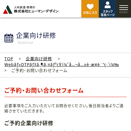
ペ
ー
スタッフ
ジ
お気に入り
専用ページ
ト
ッ
プ
企業向け研修
へ
Seminar
TOP
企業向け研修
Webãƒ»DTPãƒ‡ã‚¶ã‚¤ãƒ³ç§‘ï¼ˆå…¬å…±è·æ¥­è¨“ç·´ï¼‰
ご予約・お問い合わせフォーム
ご予約・お問い合わせフォーム
必要事項をご入力いただいてお問合せください。後日担当者よりご連
絡させていただきます。
ご予約企業向け研修