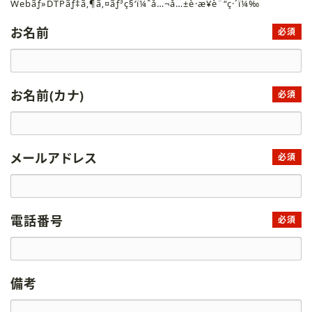
Webãƒ»DTPãƒ‡ã‚¶ã‚¤ãƒ³ç§‘ï¼ˆå…¬å…±è·æ¥­è¨“ç·´ï¼‰
お名前
必須
お名前(カナ)
必須
メールアドレス
必須
電話番号
必須
備考