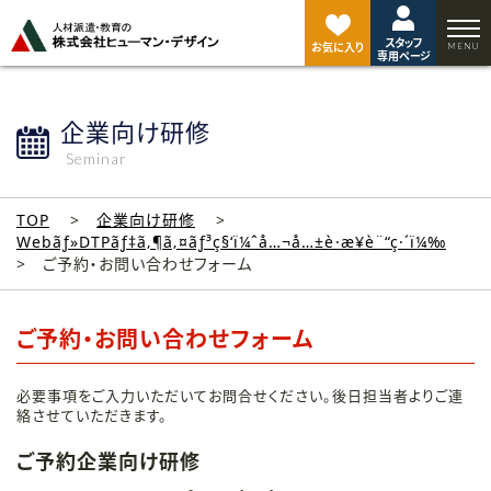
ペ
ー
スタッフ
ジ
お気に入り
専用ページ
ト
ッ
プ
企業向け研修
へ
Seminar
TOP
企業向け研修
Webãƒ»DTPãƒ‡ã‚¶ã‚¤ãƒ³ç§‘ï¼ˆå…¬å…±è·æ¥­è¨“ç·´ï¼‰
ご予約・お問い合わせフォーム
ご予約・お問い合わせフォーム
必要事項をご入力いただいてお問合せください。後日担当者よりご連
絡させていただきます。
ご予約企業向け研修