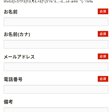
Webãƒ»DTPãƒ‡ã‚¶ã‚¤ãƒ³ç§‘ï¼ˆå…¬å…±è·æ¥­è¨“ç·´ï¼‰
お名前
必須
お名前(カナ)
必須
メールアドレス
必須
電話番号
必須
備考