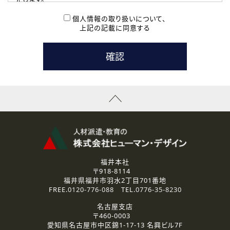
( 2 ) 派遣登録を希望される皆様
本登録に関するご連絡および本登録時の参考情報として利
個人情報の取り扱いについて、
用いたします。
上記の記載に同意する
なお、ご連絡手段は、電話・Ｅメールのいずれかの方法とい
たします。
( 3 ) スタッフ派遣を検討されている企業の皆様
お問い合わせの内容に回答するために利用いたします。
なお、ご連絡手段は、電話・Ｅメールのいずれかの方法とい
たします。
( 4 ) LEC福井南校「提携校］での講座受講を検討されている皆
様
資料送付、受講相談に関するご連絡のために利用いたしま
す。
その他、お問い合わせの内容に回答するために利用いたし
ます。
なお、ご連絡手段は、電話・Ｅメールのいずれかの方法とい
たします。
福井本社
〒918-8114
2.個人情報の第三者提供
福井県福井市羽水2丁目701番地
ご提供いただいた個人情報は、法令等の規定に従う場合を除き、
FREE.
0120-776-088
TEL.
0776-35-8230
ご本人の同意を得ずに第三者に提供することはありません。
名古屋支店
〒460-0003
3.個人情報の取り扱いの委託
愛知県名古屋市中区錦1-17-13 名興ビル7F
弊社の定める個人情報保護の評価基準を満たした委託先に、個