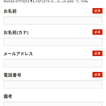
Webãƒ»DTPãƒ‡ã‚¶ã‚¤ãƒ³ç§‘ï¼ˆå…¬å…±è·æ¥­è¨“ç·´ï¼‰
お名前
必須
お名前(カナ)
必須
メールアドレス
必須
電話番号
必須
備考