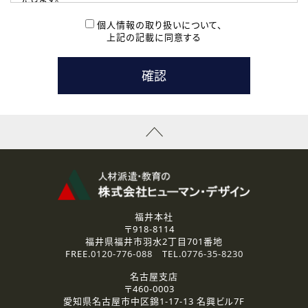
( 2 ) 派遣登録を希望される皆様
本登録に関するご連絡および本登録時の参考情報として利
個人情報の取り扱いについて、
用いたします。
上記の記載に同意する
なお、ご連絡手段は、電話・Ｅメールのいずれかの方法とい
たします。
( 3 ) スタッフ派遣を検討されている企業の皆様
お問い合わせの内容に回答するために利用いたします。
なお、ご連絡手段は、電話・Ｅメールのいずれかの方法とい
たします。
( 4 ) LEC福井南校「提携校］での講座受講を検討されている皆
様
資料送付、受講相談に関するご連絡のために利用いたしま
す。
その他、お問い合わせの内容に回答するために利用いたし
ます。
なお、ご連絡手段は、電話・Ｅメールのいずれかの方法とい
たします。
福井本社
〒918-8114
2.個人情報の第三者提供
福井県福井市羽水2丁目701番地
ご提供いただいた個人情報は、法令等の規定に従う場合を除き、
FREE.
0120-776-088
TEL.
0776-35-8230
ご本人の同意を得ずに第三者に提供することはありません。
名古屋支店
〒460-0003
3.個人情報の取り扱いの委託
愛知県名古屋市中区錦1-17-13 名興ビル7F
弊社の定める個人情報保護の評価基準を満たした委託先に、個