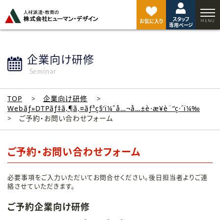
ペ
ー
スタッフ
ジ
お気に入り
専用ページ
ト
ッ
プ
企業向け研修
へ
Seminar
TOP
企業向け研修
Webãƒ»DTPãƒ‡ã‚¶ã‚¤ãƒ³ç§‘ï¼ˆå…¬å…±è·æ¥­è¨“ç·´ï¼‰
ご予約・お問い合わせフォーム
ご予約・お問い合わせフォーム
必要事項をご入力いただいてお問合せください。後日担当者よりご連
絡させていただきます。
ご予約企業向け研修