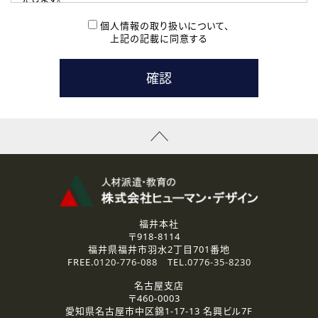
( 2 ) 派遣登録を希望される皆様
本登録に関するご連絡および本登録時の参考情報として利
個人情報の取り扱いについて、
用いたします。
上記の記載に同意する
なお、ご連絡手段は、電話・Ｅメールのいずれかの方法とい
たします。
( 3 ) スタッフ派遣を検討されている企業の皆様
お問い合わせの内容に回答するために利用いたします。
なお、ご連絡手段は、電話・Ｅメールのいずれかの方法とい
たします。
( 4 ) LEC福井南校「提携校］での講座受講を検討されている皆
様
資料送付、受講相談に関するご連絡のために利用いたしま
す。
その他、お問い合わせの内容に回答するために利用いたし
ます。
なお、ご連絡手段は、電話・Ｅメールのいずれかの方法とい
たします。
福井本社
〒918-8114
2.個人情報の第三者提供
福井県福井市羽水2丁目701番地
ご提供いただいた個人情報は、法令等の規定に従う場合を除き、
FREE.
0120-776-088
TEL.
0776-35-8230
ご本人の同意を得ずに第三者に提供することはありません。
名古屋支店
〒460-0003
3.個人情報の取り扱いの委託
愛知県名古屋市中区錦1-17-13 名興ビル7F
弊社の定める個人情報保護の評価基準を満たした委託先に、個