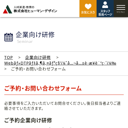
ペ
ー
スタッフ
ジ
お気に入り
専用ページ
ト
ッ
プ
企業向け研修
へ
Seminar
TOP
企業向け研修
Webãƒ»DTPãƒ‡ã‚¶ã‚¤ãƒ³ç§‘ï¼ˆå…¬å…±è·æ¥­è¨“ç·´ï¼‰
ご予約・お問い合わせフォーム
ご予約・お問い合わせフォーム
必要事項をご入力いただいてお問合せください。後日担当者よりご連
絡させていただきます。
ご予約企業向け研修