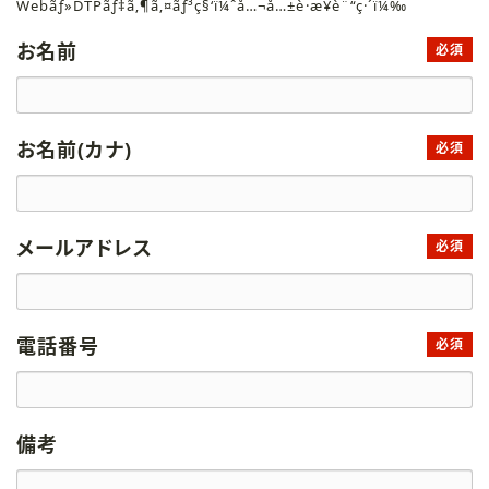
Webãƒ»DTPãƒ‡ã‚¶ã‚¤ãƒ³ç§‘ï¼ˆå…¬å…±è·æ¥­è¨“ç·´ï¼‰
お名前
必須
お名前(カナ)
必須
メールアドレス
必須
電話番号
必須
備考