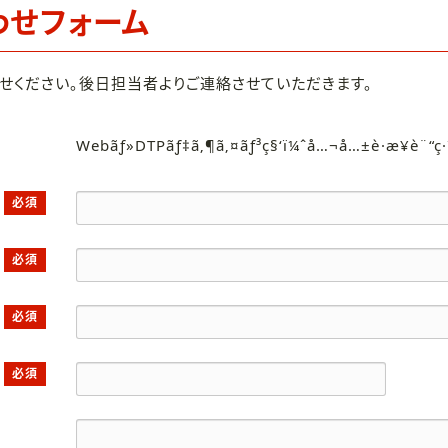
わせフォーム
せください。後日担当者よりご連絡させていただきます。
Webãƒ»DTPãƒ‡ã‚¶ã‚¤ãƒ³ç§‘ï¼ˆå…¬å…±è·æ¥­è¨“ç
必須
必須
必須
必須