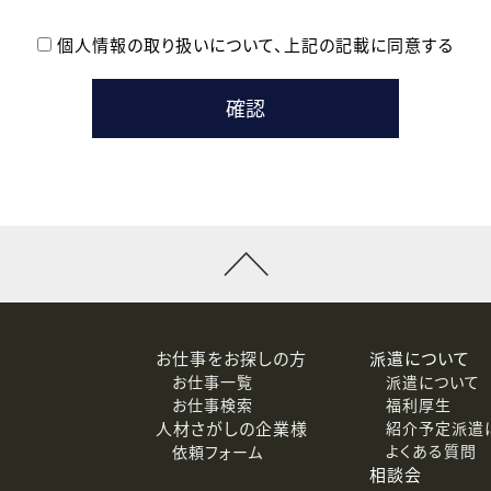
個人情報の取り扱いについて、
上記の記載に同意する
登録時の参考情報として利用いたします。
メールのいずれかの方法といたします。
ている企業の皆様
るために利用いたします。
メールのいずれかの方法といたします。
］での講座受講を検討されている皆様
連絡のために利用いたします。
回答するために利用いたします。
メールのいずれかの方法といたします。
令等の規定に従う場合を除き、ご本人の同意を得ずに第三者に提供
お仕事をお探しの方
派遣について
お仕事一覧
派遣について
価基準を満たした委託先に、個人情報を委託する場合があります。
お仕事検索
福利厚生
人材さがしの企業様
紹介予定派遣
よくある質問
依頼フォーム
等（利用目的の通知、開示、訂正、追加または削除、利用の停止、
相談会