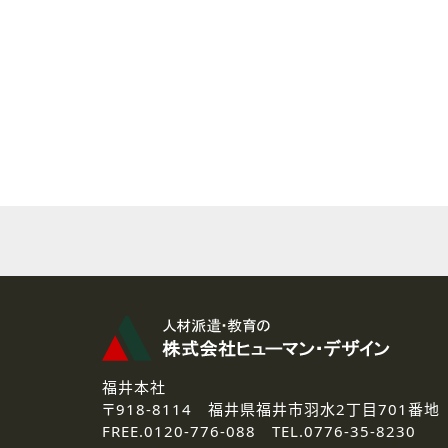
( 2 ) 派遣登録を希望される皆様
本登録に関するご連絡および本
なお、ご連絡手段は、電話・Ｅ
( 3 ) スタッフ派遣を検討され
お問い合わせの内容に回答す
なお、ご連絡手段は、電話・Ｅ
( 4 ) LEC福井南校「提携校
資料送付、受講相談に関するご
その他、お問い合わせの内容に
なお、ご連絡手段は、電話・Ｅ
2.個人情報の第三者提供
ご提供いただいた個人情報は、法
3.個人情報の取り扱いの委託
弊社の定める個人情報保護の評
福井本社
4.個人情報の開示等について
〒918-8114
福井県福井市羽水2丁目701番地
ご提供いただいた個人情報の開示
FREE.
0120-776-088 TEL.
0776-35-8230