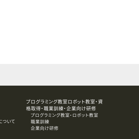
することはありません。
プログラミング教室ロボット教室・資
格取得・職業訓練・企業向け研修
プログラミング教室・ロボット教室
について
職業訓練
企業向け研修
消去および第三者への提供停止）