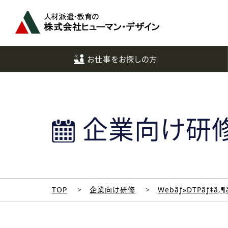
ペ
ー
ジ
ト
ッ
お仕事をお探しの方
プ
へ
企業向け研
TOP
企業向け研修
Webãƒ»DTPãƒ‡ã‚¶ã