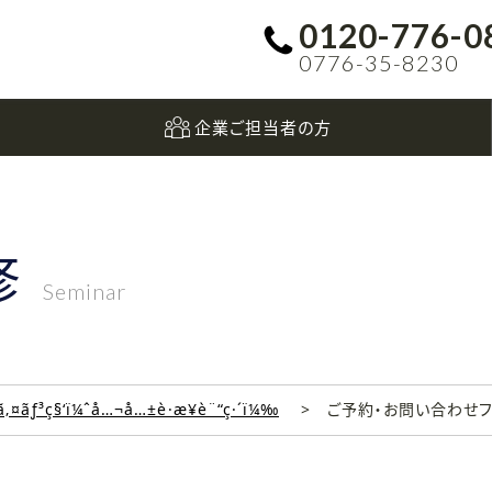
0120-776-0
0776-35-8230
企業ご担当者の方
修
Seminar
‚¤ãƒ³ç§‘ï¼ˆå…¬å…±è·æ¥­è¨“ç·´ï¼‰
ご予約・お問い合わせ