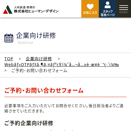
ペ
ー
スタッフ
ジ
お気に入り
専用ページ
ト
ッ
プ
企業向け研修
へ
Seminar
TOP
企業向け研修
Webãƒ»DTPãƒ‡ã‚¶ã‚¤ãƒ³ç§‘ï¼ˆå…¬å…±è·æ¥­è¨“ç·´ï¼‰
ご予約・お問い合わせフォーム
ご予約・お問い合わせフォーム
必要事項をご入力いただいてお問合せください。後日担当者よりご連
絡させていただきます。
ご予約企業向け研修