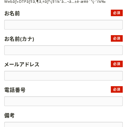
Webãƒ»DTPãƒ‡ã‚¶ã‚¤ãƒ³ç§‘ï¼ˆå…¬å…±è·æ¥­è¨“ç·´ï¼‰
お名前
必須
お名前(カナ)
必須
メールアドレス
必須
電話番号
必須
備考