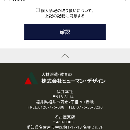
( 2 ) 派遣登録を希望される皆様
本登録に関するご連絡および本登録時の参考情報として利
個人情報の取り扱いについて、
用いたします。
上記の記載に同意する
なお、ご連絡手段は、電話・Ｅメールのいずれかの方法とい
たします。
( 3 ) スタッフ派遣を検討されている企業の皆様
お問い合わせの内容に回答するために利用いたします。
なお、ご連絡手段は、電話・Ｅメールのいずれかの方法とい
たします。
( 4 ) LEC福井南校「提携校］での講座受講を検討されている皆
様
資料送付、受講相談に関するご連絡のために利用いたしま
す。
その他、お問い合わせの内容に回答するために利用いたし
ます。
なお、ご連絡手段は、電話・Ｅメールのいずれかの方法とい
たします。
福井本社
〒918-8114
2.個人情報の第三者提供
福井県福井市羽水2丁目701番地
ご提供いただいた個人情報は、法令等の規定に従う場合を除き、
FREE.
0120-776-088
TEL.
0776-35-8230
ご本人の同意を得ずに第三者に提供することはありません。
名古屋支店
〒460-0003
3.個人情報の取り扱いの委託
愛知県名古屋市中区錦1-17-13 名興ビル7F
弊社の定める個人情報保護の評価基準を満たした委託先に、個