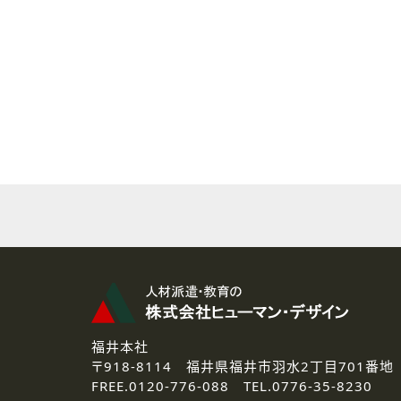
( 2 ) 派遣登録を希望される皆様
本登録に関するご連絡および本
なお、ご連絡手段は、電話・Ｅ
( 3 ) スタッフ派遣を検討され
お問い合わせの内容に回答す
なお、ご連絡手段は、電話・Ｅ
( 4 ) LEC福井南校「提携校
資料送付、受講相談に関するご
その他、お問い合わせの内容に
なお、ご連絡手段は、電話・Ｅ
2.個人情報の第三者提供
ご提供いただいた個人情報は、法
3.個人情報の取り扱いの委託
弊社の定める個人情報保護の評
福井本社
4.個人情報の開示等について
〒918-8114
福井県福井市羽水2丁目701番地
ご提供いただいた個人情報の開示
FREE.
0120-776-088 TEL.
0776-35-8230