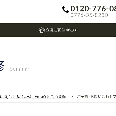
0120-776-0
0776-35-8230
企業ご担当者の方
修
Seminar
‚¤ãƒ³ç§‘ï¼ˆå…¬å…±è·æ¥­è¨“ç·´ï¼‰
ご予約・お問い合わせ