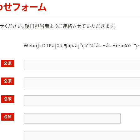
わせフォーム
せください。後日担当者よりご連絡させていただきます。
Webãƒ»DTPãƒ‡ã‚¶ã‚¤ãƒ³ç§‘ï¼ˆå…¬å…±è·æ¥­è¨“ç
必須
必須
必須
必須