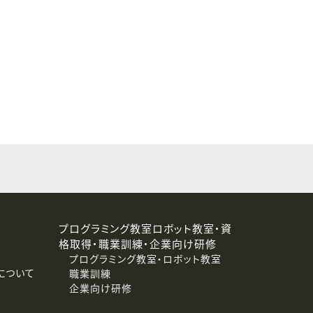
することはありません。
プログラミング教室ロボット教室・資
格取得・職業訓練・企業向け研修
プログラミング教室・ロボット教室
について
職業訓練
企業向け研修
消去および第三者への提供停止）