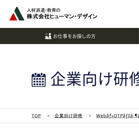
ペ
ー
ジ
ト
ッ
お仕事をお探しの方
プ
へ
企業向け研
TOP
企業向け研修
Webãƒ»DTPãƒ‡ã‚¶ã