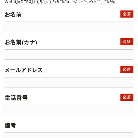
Webãƒ»DTPãƒ‡ã‚¶ã‚¤ãƒ³ç§‘ï¼ˆå…¬å…±è·æ¥­è¨“ç·´ï¼‰
お名前
必須
お名前(カナ)
必須
メールアドレス
必須
電話番号
必須
備考