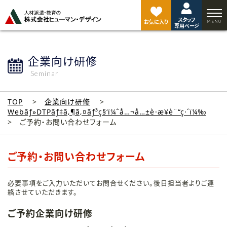
ペ
ー
スタッフ
ジ
お気に入り
専用ページ
ト
ッ
プ
企業向け研修
へ
Seminar
TOP
企業向け研修
Webãƒ»DTPãƒ‡ã‚¶ã‚¤ãƒ³ç§‘ï¼ˆå…¬å…±è·æ¥­è¨“ç·´ï¼‰
ご予約・お問い合わせフォーム
ご予約・お問い合わせフォーム
必要事項をご入力いただいてお問合せください。後日担当者よりご連
絡させていただきます。
ご予約企業向け研修