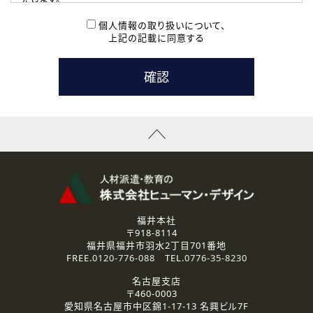
( 2 ) 派遣登録を希望される皆様
本登録に関するご連絡および本登録時の参考情報として利
個人情報の取り扱いについて、
用いたします。
上記の記載に同意する
なお、ご連絡手段は、電話・Ｅメールのいずれかの方法とい
たします。
( 3 ) スタッフ派遣を検討されている企業の皆様
お問い合わせの内容に回答するために利用いたします。
なお、ご連絡手段は、電話・Ｅメールのいずれかの方法とい
たします。
( 4 ) LEC福井南校「提携校］での講座受講を検討されている皆
様
資料送付、受講相談に関するご連絡のために利用いたしま
す。
その他、お問い合わせの内容に回答するために利用いたし
ます。
なお、ご連絡手段は、電話・Ｅメールのいずれかの方法とい
たします。
福井本社
〒918-8114
2.個人情報の第三者提供
福井県福井市羽水2丁目701番地
ご提供いただいた個人情報は、法令等の規定に従う場合を除き、
FREE.
0120-776-088
TEL.
0776-35-8230
ご本人の同意を得ずに第三者に提供することはありません。
名古屋支店
〒460-0003
3.個人情報の取り扱いの委託
愛知県名古屋市中区錦1-17-13 名興ビル7F
弊社の定める個人情報保護の評価基準を満たした委託先に、個