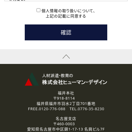
( 2 ) 派遣登録を希望される皆様
本登録に関するご連絡および本登録時の参考情報として利
個人情報の取り扱いについて、
用いたします。
上記の記載に同意する
なお、ご連絡手段は、電話・Ｅメールのいずれかの方法とい
たします。
( 3 ) スタッフ派遣を検討されている企業の皆様
お問い合わせの内容に回答するために利用いたします。
なお、ご連絡手段は、電話・Ｅメールのいずれかの方法とい
たします。
( 4 ) LEC福井南校「提携校］での講座受講を検討されている皆
様
資料送付、受講相談に関するご連絡のために利用いたしま
す。
その他、お問い合わせの内容に回答するために利用いたし
ます。
なお、ご連絡手段は、電話・Ｅメールのいずれかの方法とい
たします。
福井本社
〒918-8114
2.個人情報の第三者提供
福井県福井市羽水2丁目701番地
ご提供いただいた個人情報は、法令等の規定に従う場合を除き、
FREE.
0120-776-088
TEL.
0776-35-8230
ご本人の同意を得ずに第三者に提供することはありません。
名古屋支店
〒460-0003
3.個人情報の取り扱いの委託
愛知県名古屋市中区錦1-17-13 名興ビル7F
弊社の定める個人情報保護の評価基準を満たした委託先に、個