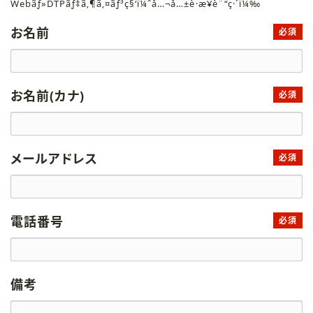
Webãƒ»DTPãƒ‡ã‚¶ã‚¤ãƒ³ç§‘ï¼ˆå…¬å…±è·æ¥­è¨“ç·´ï¼‰
お名前
必須
お名前(カナ)
必須
メールアドレス
必須
電話番号
必須
備考