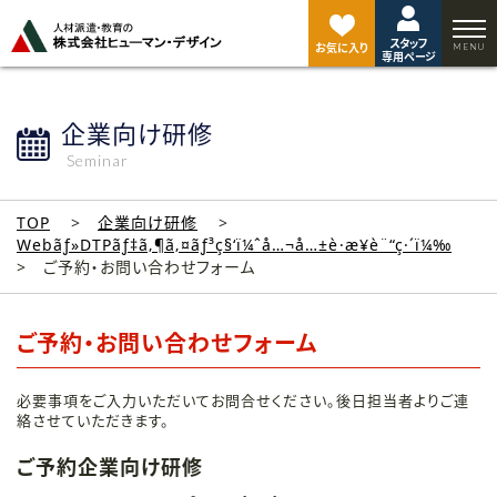
ペ
ー
スタッフ
ジ
お気に入り
専用ページ
ト
ッ
プ
企業向け研修
へ
Seminar
TOP
企業向け研修
Webãƒ»DTPãƒ‡ã‚¶ã‚¤ãƒ³ç§‘ï¼ˆå…¬å…±è·æ¥­è¨“ç·´ï¼‰
ご予約・お問い合わせフォーム
ご予約・お問い合わせフォーム
必要事項をご入力いただいてお問合せください。後日担当者よりご連
絡させていただきます。
ご予約企業向け研修