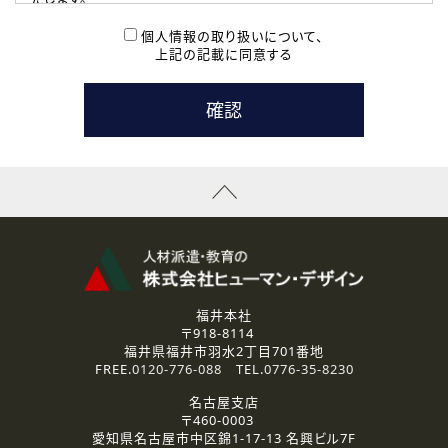
( 2 ) 派遣登録を希望される皆様
本登録に関するご連絡および本登録時の参考情報として利
個人情報の取り扱いについて、
用いたします。
上記の記載に同意する
なお、ご連絡手段は、電話・Ｅメールのいずれかの方法とい
たします。
( 3 ) スタッフ派遣を検討されている企業の皆様
お問い合わせの内容に回答するために利用いたします。
なお、ご連絡手段は、電話・Ｅメールのいずれかの方法とい
たします。
( 4 ) LEC福井南校「提携校］での講座受講を検討されている皆
様
資料送付、受講相談に関するご連絡のために利用いたしま
す。
その他、お問い合わせの内容に回答するために利用いたし
ます。
なお、ご連絡手段は、電話・Ｅメールのいずれかの方法とい
たします。
福井本社
〒918-8114
2.個人情報の第三者提供
福井県福井市羽水2丁目701番地
ご提供いただいた個人情報は、法令等の規定に従う場合を除き、
FREE.
0120-776-088
TEL.
0776-35-8230
ご本人の同意を得ずに第三者に提供することはありません。
名古屋支店
〒460-0003
3.個人情報の取り扱いの委託
愛知県名古屋市中区錦1-17-13 名興ビル7F
弊社の定める個人情報保護の評価基準を満たした委託先に、個