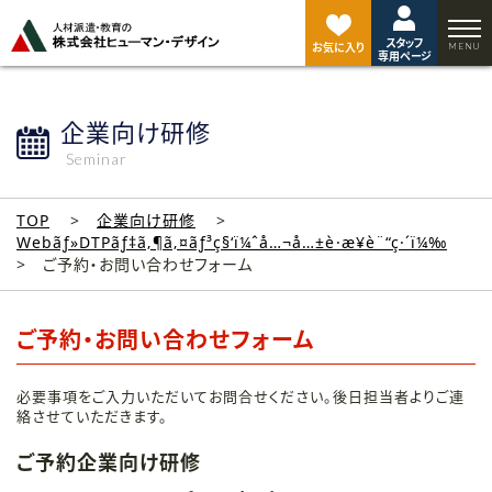
ペ
ー
スタッフ
ジ
お気に入り
専用ページ
ト
ッ
プ
企業向け研修
へ
Seminar
TOP
企業向け研修
Webãƒ»DTPãƒ‡ã‚¶ã‚¤ãƒ³ç§‘ï¼ˆå…¬å…±è·æ¥­è¨“ç·´ï¼‰
ご予約・お問い合わせフォーム
ご予約・お問い合わせフォーム
必要事項をご入力いただいてお問合せください。後日担当者よりご連
絡させていただきます。
ご予約企業向け研修