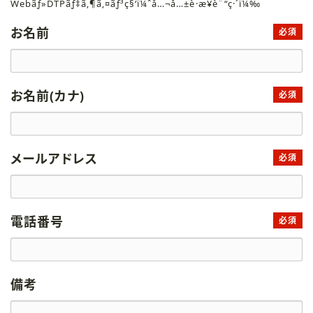
Webãƒ»DTPãƒ‡ã‚¶ã‚¤ãƒ³ç§‘ï¼ˆå…¬å…±è·æ¥­è¨“ç·´ï¼‰
お名前
必須
お名前(カナ)
必須
メールアドレス
必須
電話番号
必須
備考