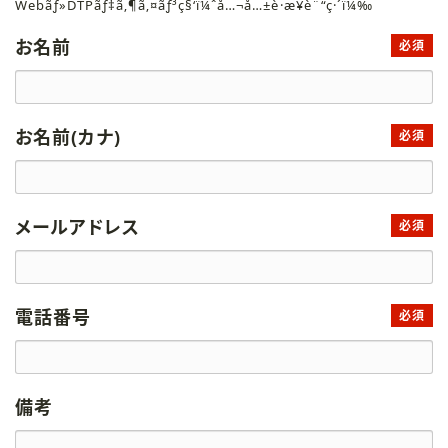
Webãƒ»DTPãƒ‡ã‚¶ã‚¤ãƒ³ç§‘ï¼ˆå…¬å…±è·æ¥­è¨“ç·´ï¼‰
お名前
必須
お名前(カナ)
必須
メールアドレス
必須
電話番号
必須
備考