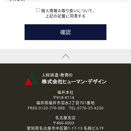
( 2 ) 派遣登録を希望される皆様
本登録に関するご連絡および本登録時の参考情報として利
個人情報の取り扱いについて、
用いたします。
上記の記載に同意する
なお、ご連絡手段は、電話・Ｅメールのいずれかの方法とい
たします。
( 3 ) スタッフ派遣を検討されている企業の皆様
お問い合わせの内容に回答するために利用いたします。
なお、ご連絡手段は、電話・Ｅメールのいずれかの方法とい
たします。
( 4 ) LEC福井南校「提携校］での講座受講を検討されている皆
様
資料送付、受講相談に関するご連絡のために利用いたしま
す。
その他、お問い合わせの内容に回答するために利用いたし
ます。
なお、ご連絡手段は、電話・Ｅメールのいずれかの方法とい
たします。
福井本社
〒918-8114
2.個人情報の第三者提供
福井県福井市羽水2丁目701番地
ご提供いただいた個人情報は、法令等の規定に従う場合を除き、
FREE.
0120-776-088
TEL.
0776-35-8230
ご本人の同意を得ずに第三者に提供することはありません。
名古屋支店
〒460-0003
3.個人情報の取り扱いの委託
愛知県名古屋市中区錦1-17-13 名興ビル7F
弊社の定める個人情報保護の評価基準を満たした委託先に、個