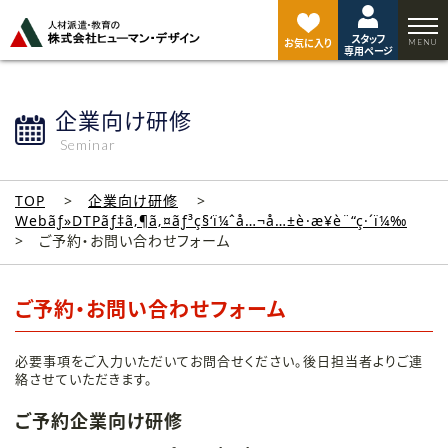
ペ
ー
スタッフ
ジ
お気に入り
専用ページ
ト
ッ
プ
企業向け研修
へ
Seminar
TOP
企業向け研修
Webãƒ»DTPãƒ‡ã‚¶ã‚¤ãƒ³ç§‘ï¼ˆå…¬å…±è·æ¥­è¨“ç·´ï¼‰
ご予約・お問い合わせフォーム
ご予約・お問い合わせフォーム
必要事項をご入力いただいてお問合せください。後日担当者よりご連
絡させていただきます。
ご予約企業向け研修