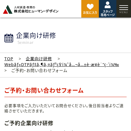
ペ
ー
スタッフ
ジ
お気に入り
専用ページ
ト
ッ
プ
企業向け研修
へ
Seminar
TOP
企業向け研修
Webãƒ»DTPãƒ‡ã‚¶ã‚¤ãƒ³ç§‘ï¼ˆå…¬å…±è·æ¥­è¨“ç·´ï¼‰
ご予約・お問い合わせフォーム
ご予約・お問い合わせフォーム
必要事項をご入力いただいてお問合せください。後日担当者よりご連
絡させていただきます。
ご予約企業向け研修