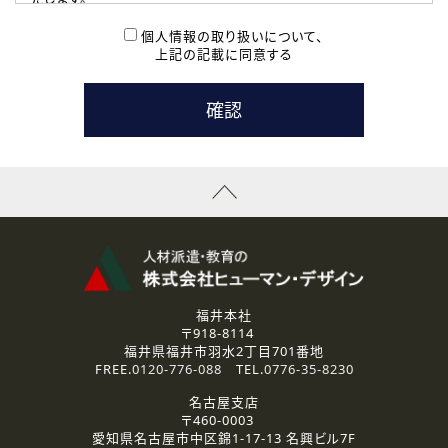
( 2 ) 派遣登録を希望される皆様
本登録に関するご連絡および本登録時の参考情報として利
個人情報の取り扱いについて、
用いたします。
上記の記載に同意する
なお、ご連絡手段は、電話・Ｅメールのいずれかの方法とい
たします。
( 3 ) スタッフ派遣を検討されている企業の皆様
お問い合わせの内容に回答するために利用いたします。
なお、ご連絡手段は、電話・Ｅメールのいずれかの方法とい
たします。
( 4 ) LEC福井南校「提携校］での講座受講を検討されている皆
様
資料送付、受講相談に関するご連絡のために利用いたしま
す。
その他、お問い合わせの内容に回答するために利用いたし
ます。
なお、ご連絡手段は、電話・Ｅメールのいずれかの方法とい
たします。
福井本社
〒918-8114
2.個人情報の第三者提供
福井県福井市羽水2丁目701番地
ご提供いただいた個人情報は、法令等の規定に従う場合を除き、
FREE.
0120-776-088
TEL.
0776-35-8230
ご本人の同意を得ずに第三者に提供することはありません。
名古屋支店
〒460-0003
3.個人情報の取り扱いの委託
愛知県名古屋市中区錦1-17-13 名興ビル7F
弊社の定める個人情報保護の評価基準を満たした委託先に、個