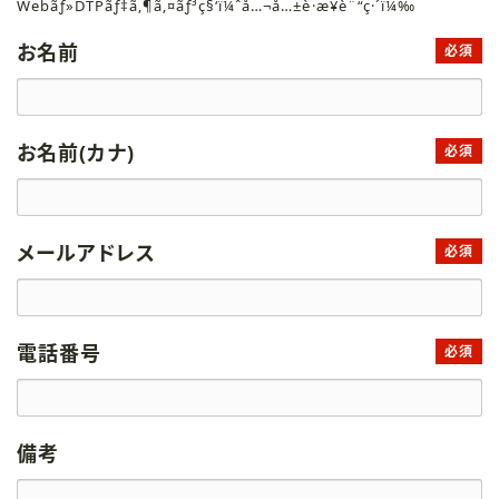
Webãƒ»DTPãƒ‡ã‚¶ã‚¤ãƒ³ç§‘ï¼ˆå…¬å…±è·æ¥­è¨“ç·´ï¼‰
お名前
必須
お名前(カナ)
必須
メールアドレス
必須
電話番号
必須
備考