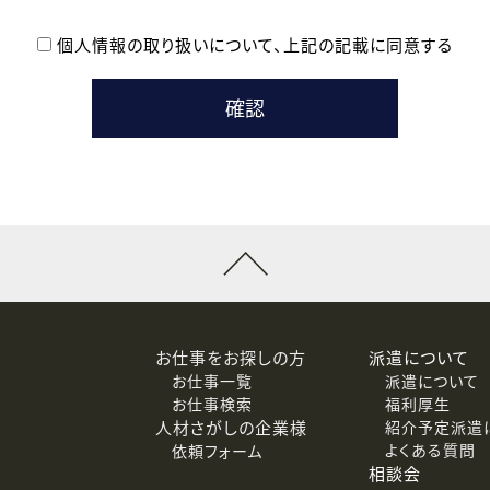
個人情報の取り扱いについて、
上記の記載に同意する
登録時の参考情報として利用いたします。
メールのいずれかの方法といたします。
ている企業の皆様
るために利用いたします。
メールのいずれかの方法といたします。
］での講座受講を検討されている皆様
連絡のために利用いたします。
回答するために利用いたします。
メールのいずれかの方法といたします。
令等の規定に従う場合を除き、ご本人の同意を得ずに第三者に提供
お仕事をお探しの方
派遣について
お仕事一覧
派遣について
価基準を満たした委託先に、個人情報を委託する場合があります。
お仕事検索
福利厚生
人材さがしの企業様
紹介予定派遣
よくある質問
依頼フォーム
等（利用目的の通知、開示、訂正、追加または削除、利用の停止、
相談会