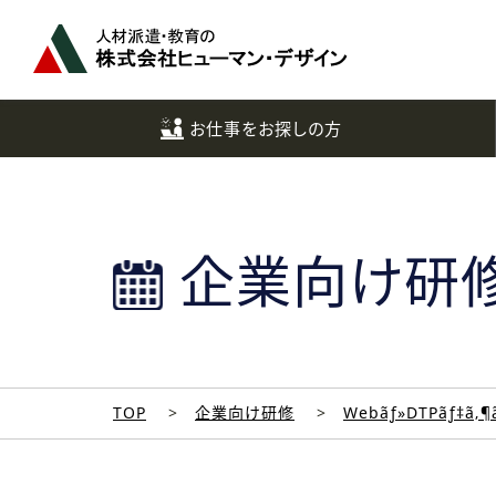
ペ
ー
ジ
ト
ッ
お仕事をお探しの方
プ
へ
企業向け研
TOP
企業向け研修
Webãƒ»DTPãƒ‡ã‚¶ã