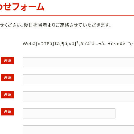
わせフォーム
せください。後日担当者よりご連絡させていただきます。
Webãƒ»DTPãƒ‡ã‚¶ã‚¤ãƒ³ç§‘ï¼ˆå…¬å…±è·æ¥­è¨“ç
必須
必須
必須
必須