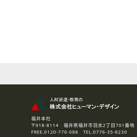
( 2 ) 派遣登録を希望される皆様
本登録に関するご連絡および本
なお、ご連絡手段は、電話・Ｅ
( 3 ) スタッフ派遣を検討され
お問い合わせの内容に回答す
なお、ご連絡手段は、電話・Ｅ
( 4 ) LEC福井南校「提携校
資料送付、受講相談に関するご
その他、お問い合わせの内容に
なお、ご連絡手段は、電話・Ｅ
2.個人情報の第三者提供
ご提供いただいた個人情報は、法
3.個人情報の取り扱いの委託
弊社の定める個人情報保護の評
福井本社
4.個人情報の開示等について
〒918-8114
福井県福井市羽水2丁目701番地
ご提供いただいた個人情報の開示
FREE.
0120-776-088 TEL.
0776-35-8230