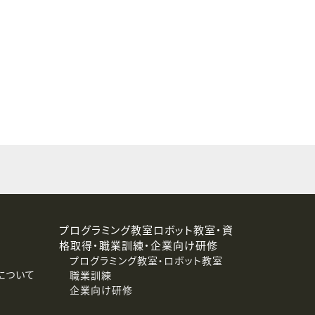
することはありません。
プログラミング教室ロボット教室・資
格取得・職業訓練・企業向け研修
プログラミング教室・ロボット教室
について
職業訓練
企業向け研修
消去および第三者への提供停止）