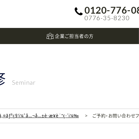
0120-776-0
0776-35-8230
企業ご担当者の方
修
Seminar
‚¤ãƒ³ç§‘ï¼ˆå…¬å…±è·æ¥­è¨“ç·´ï¼‰
ご予約・お問い合わせ