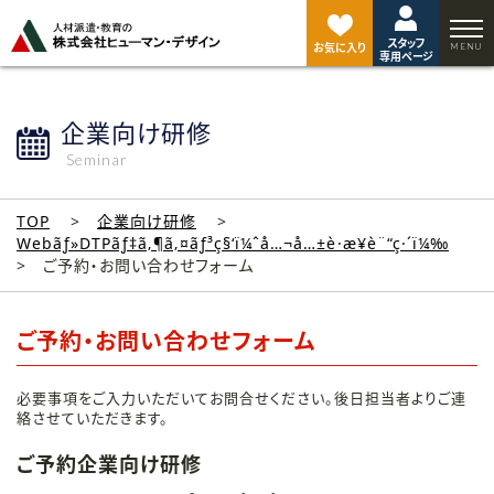
ペ
ー
スタッフ
ジ
お気に入り
専用ページ
ト
ッ
プ
企業向け研修
へ
Seminar
TOP
企業向け研修
Webãƒ»DTPãƒ‡ã‚¶ã‚¤ãƒ³ç§‘ï¼ˆå…¬å…±è·æ¥­è¨“ç·´ï¼‰
ご予約・お問い合わせフォーム
ご予約・お問い合わせフォーム
必要事項をご入力いただいてお問合せください。後日担当者よりご連
絡させていただきます。
ご予約企業向け研修