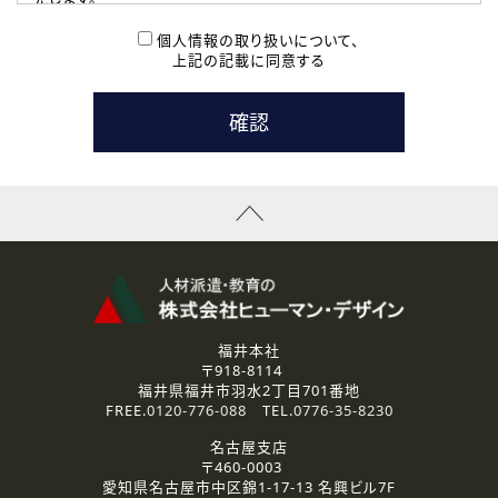
( 2 ) 派遣登録を希望される皆様
本登録に関するご連絡および本登録時の参考情報として利
個人情報の取り扱いについて、
用いたします。
上記の記載に同意する
なお、ご連絡手段は、電話・Ｅメールのいずれかの方法とい
たします。
( 3 ) スタッフ派遣を検討されている企業の皆様
お問い合わせの内容に回答するために利用いたします。
なお、ご連絡手段は、電話・Ｅメールのいずれかの方法とい
たします。
( 4 ) LEC福井南校「提携校］での講座受講を検討されている皆
様
資料送付、受講相談に関するご連絡のために利用いたしま
す。
その他、お問い合わせの内容に回答するために利用いたし
ます。
なお、ご連絡手段は、電話・Ｅメールのいずれかの方法とい
たします。
福井本社
〒918-8114
2.個人情報の第三者提供
福井県福井市羽水2丁目701番地
ご提供いただいた個人情報は、法令等の規定に従う場合を除き、
FREE.
0120-776-088
TEL.
0776-35-8230
ご本人の同意を得ずに第三者に提供することはありません。
名古屋支店
〒460-0003
3.個人情報の取り扱いの委託
愛知県名古屋市中区錦1-17-13 名興ビル7F
弊社の定める個人情報保護の評価基準を満たした委託先に、個