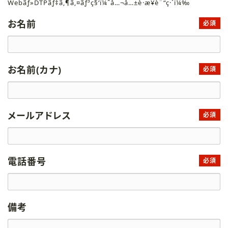
Webãƒ»DTPãƒ‡ã‚¶ã‚¤ãƒ³ç§‘ï¼ˆå…¬å…±è·æ¥­è¨“ç·´ï¼‰
お名前
必須
お名前(カナ)
必須
メールアドレス
必須
電話番号
必須
備考