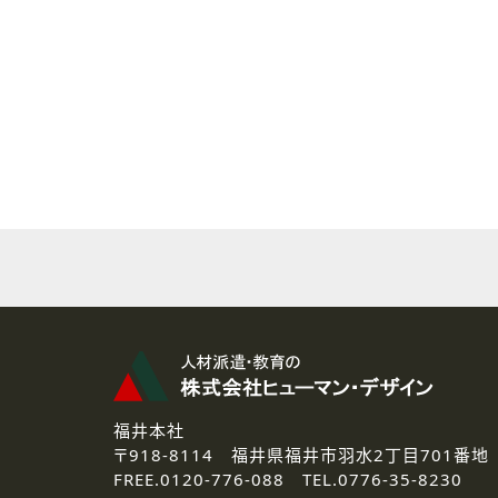
( 2 ) 派遣登録を希望される皆様
本登録に関するご連絡および本
なお、ご連絡手段は、電話・Ｅ
( 3 ) スタッフ派遣を検討され
お問い合わせの内容に回答す
なお、ご連絡手段は、電話・Ｅ
( 4 ) LEC福井南校「提携校
資料送付、受講相談に関するご
その他、お問い合わせの内容に
なお、ご連絡手段は、電話・Ｅ
2.個人情報の第三者提供
ご提供いただいた個人情報は、法
3.個人情報の取り扱いの委託
弊社の定める個人情報保護の評
福井本社
4.個人情報の開示等について
〒918-8114
福井県福井市羽水2丁目701番地
ご提供いただいた個人情報の開示
FREE.
0120-776-088 TEL.
0776-35-8230