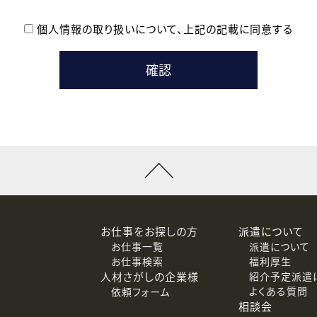
個人情報の取り扱いについて、
上記の記載に同意する
登録時の参考情報として利用いたします。
メールのいずれかの方法といたします。
ている企業の皆様
るために利用いたします。
メールのいずれかの方法といたします。
］での講座受講を検討されている皆様
連絡のために利用いたします。
回答するために利用いたします。
メールのいずれかの方法といたします。
令等の規定に従う場合を除き、ご本人の同意を得ずに第三者に提供
お仕事をお探しの方
派遣について
お仕事一覧
派遣について
価基準を満たした委託先に、個人情報を委託する場合があります。
お仕事検索
福利厚生
人材さがしの企業様
紹介予定派遣
よくある質問
依頼フォーム
等（利用目的の通知、開示、訂正、追加または削除、利用の停止、
相談会