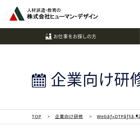
ペ
ー
ジ
ト
ッ
お仕事をお探しの方
プ
へ
企業向け研
TOP
企業向け研修
Webãƒ»DTPãƒ‡ã‚¶ã