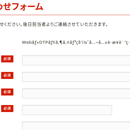
わせフォーム
せください。後日担当者よりご連絡させていただきます。
Webãƒ»DTPãƒ‡ã‚¶ã‚¤ãƒ³ç§‘ï¼ˆå…¬å…±è·æ¥­è¨“ç
必須
必須
必須
必須