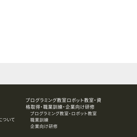
することはありません。
プログラミング教室ロボット教室・資
格取得・職業訓練・企業向け研修
プログラミング教室・ロボット教室
について
職業訓練
企業向け研修
消去および第三者への提供停止）