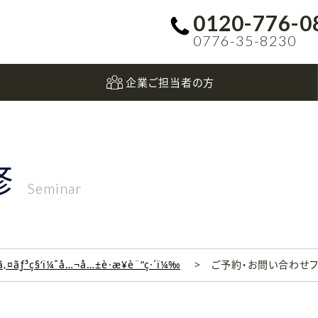
0120-776-0
0776-35-8230
企業ご担当者の方
修
Seminar
‚¤ãƒ³ç§‘ï¼ˆå…¬å…±è·æ¥­è¨“ç·´ï¼‰
ご予約・お問い合わせ