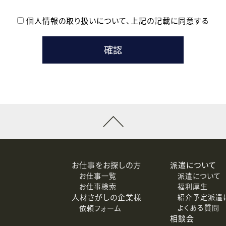
個人情報の取り扱いについて、
上記の記載に同意する
登録時の参考情報として利用いたします。
メールのいずれかの方法といたします。
ている企業の皆様
るために利用いたします。
メールのいずれかの方法といたします。
］での講座受講を検討されている皆様
連絡のために利用いたします。
回答するために利用いたします。
メールのいずれかの方法といたします。
令等の規定に従う場合を除き、ご本人の同意を得ずに第三者に提供
お仕事をお探しの方
派遣について
お仕事一覧
派遣について
価基準を満たした委託先に、個人情報を委託する場合があります。
お仕事検索
福利厚生
人材さがしの企業様
紹介予定派遣
よくある質問
依頼フォーム
等（利用目的の通知、開示、訂正、追加または削除、利用の停止、
相談会