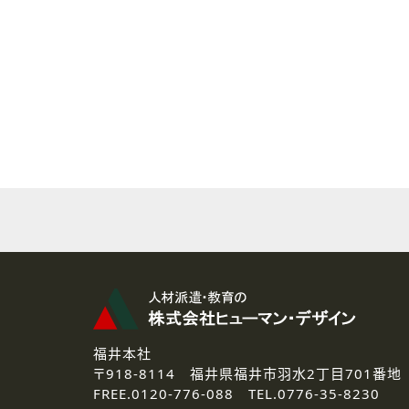
( 2 ) 派遣登録を希望される皆様
本登録に関するご連絡および本
なお、ご連絡手段は、電話・Ｅ
( 3 ) スタッフ派遣を検討され
お問い合わせの内容に回答す
なお、ご連絡手段は、電話・Ｅ
( 4 ) LEC福井南校「提携校
資料送付、受講相談に関するご
その他、お問い合わせの内容に
なお、ご連絡手段は、電話・Ｅ
2.個人情報の第三者提供
ご提供いただいた個人情報は、法
3.個人情報の取り扱いの委託
弊社の定める個人情報保護の評
福井本社
4.個人情報の開示等について
〒918-8114
福井県福井市羽水2丁目701番地
ご提供いただいた個人情報の開示
FREE.
0120-776-088 TEL.
0776-35-8230