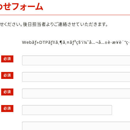
わせフォーム
せください。後日担当者よりご連絡させていただきます。
Webãƒ»DTPãƒ‡ã‚¶ã‚¤ãƒ³ç§‘ï¼ˆå…¬å…±è·æ¥­è¨“ç
必須
必須
必須
必須