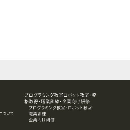
することはありません。
プログラミング教室ロボット教室・資
格取得・職業訓練・企業向け研修
プログラミング教室・ロボット教室
について
職業訓練
企業向け研修
消去および第三者への提供停止）