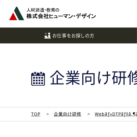
ペ
ー
ジ
ト
ッ
お仕事をお探しの方
プ
へ
企業向け研
TOP
企業向け研修
Webãƒ»DTPãƒ‡ã‚¶ã