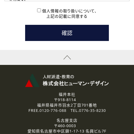
( 2 ) 派遣登録を希望される皆様
本登録に関するご連絡および本登録時の参考情報として利
個人情報の取り扱いについて、
用いたします。
上記の記載に同意する
なお、ご連絡手段は、電話・Ｅメールのいずれかの方法とい
たします。
( 3 ) スタッフ派遣を検討されている企業の皆様
お問い合わせの内容に回答するために利用いたします。
なお、ご連絡手段は、電話・Ｅメールのいずれかの方法とい
たします。
( 4 ) LEC福井南校「提携校］での講座受講を検討されている皆
様
資料送付、受講相談に関するご連絡のために利用いたしま
す。
その他、お問い合わせの内容に回答するために利用いたし
ます。
なお、ご連絡手段は、電話・Ｅメールのいずれかの方法とい
たします。
福井本社
〒918-8114
2.個人情報の第三者提供
福井県福井市羽水2丁目701番地
ご提供いただいた個人情報は、法令等の規定に従う場合を除き、
FREE.
0120-776-088
TEL.
0776-35-8230
ご本人の同意を得ずに第三者に提供することはありません。
名古屋支店
〒460-0003
3.個人情報の取り扱いの委託
愛知県名古屋市中区錦1-17-13 名興ビル7F
弊社の定める個人情報保護の評価基準を満たした委託先に、個