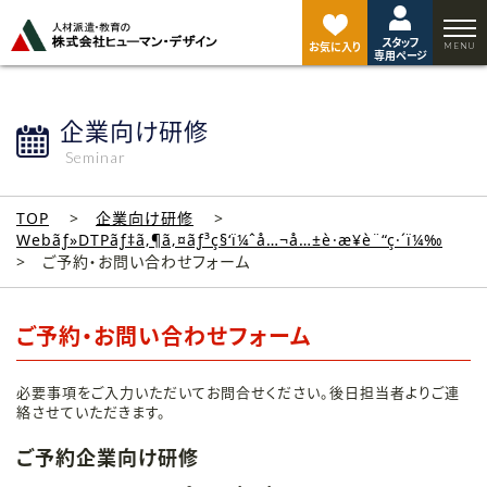
ペ
ー
スタッフ
ジ
お気に入り
専用ページ
ト
ッ
プ
企業向け研修
へ
Seminar
TOP
企業向け研修
Webãƒ»DTPãƒ‡ã‚¶ã‚¤ãƒ³ç§‘ï¼ˆå…¬å…±è·æ¥­è¨“ç·´ï¼‰
ご予約・お問い合わせフォーム
ご予約・お問い合わせフォーム
必要事項をご入力いただいてお問合せください。後日担当者よりご連
絡させていただきます。
ご予約企業向け研修