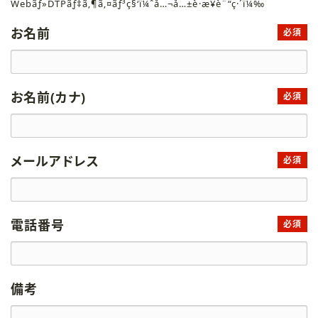
Webãƒ»DTPãƒ‡ã‚¶ã‚¤ãƒ³ç§‘ï¼ˆå…¬å…±è·æ¥­è¨“ç·´ï¼‰
お名前
必須
お名前(カナ)
必須
メールアドレス
必須
電話番号
必須
備考