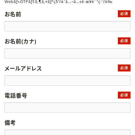
Webãƒ»DTPãƒ‡ã‚¶ã‚¤ãƒ³ç§‘ï¼ˆå…¬å…±è·æ¥­è¨“ç·´ï¼‰
お名前
必須
お名前(カナ)
必須
メールアドレス
必須
電話番号
必須
備考