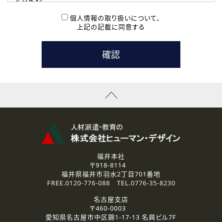
( 2 ) 派遣登録を希望される皆様
本登録に関するご連絡および本登録時の参考情報として利
個人情報の取り扱いについて、
用いたします。
上記の記載に同意する
なお、ご連絡手段は、電話・Ｅメールのいずれかの方法とい
たします。
( 3 ) スタッフ派遣を検討されている企業の皆様
お問い合わせの内容に回答するために利用いたします。
なお、ご連絡手段は、電話・Ｅメールのいずれかの方法とい
たします。
( 4 ) LEC福井南校「提携校］での講座受講を検討されている皆
様
資料送付、受講相談に関するご連絡のために利用いたしま
す。
その他、お問い合わせの内容に回答するために利用いたし
ます。
なお、ご連絡手段は、電話・Ｅメールのいずれかの方法とい
たします。
福井本社
〒918-8114
2.個人情報の第三者提供
福井県福井市羽水2丁目701番地
ご提供いただいた個人情報は、法令等の規定に従う場合を除き、
FREE.
0120-776-088
TEL.
0776-35-8230
ご本人の同意を得ずに第三者に提供することはありません。
名古屋支店
〒460-0003
3.個人情報の取り扱いの委託
愛知県名古屋市中区錦1-17-13 名興ビル7F
弊社の定める個人情報保護の評価基準を満たした委託先に、個