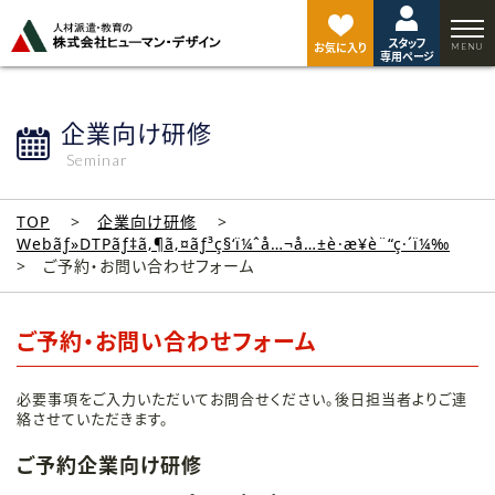
ペ
ー
スタッフ
ジ
お気に入り
専用ページ
ト
ッ
プ
企業向け研修
へ
Seminar
TOP
企業向け研修
Webãƒ»DTPãƒ‡ã‚¶ã‚¤ãƒ³ç§‘ï¼ˆå…¬å…±è·æ¥­è¨“ç·´ï¼‰
ご予約・お問い合わせフォーム
ご予約・お問い合わせフォーム
必要事項をご入力いただいてお問合せください。後日担当者よりご連
絡させていただきます。
ご予約企業向け研修