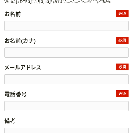
Webãƒ»DTPãƒ‡ã‚¶ã‚¤ãƒ³ç§‘ï¼ˆå…¬å…±è·æ¥­è¨“ç·´ï¼‰
お名前
必須
お名前(カナ)
必須
メールアドレス
必須
電話番号
必須
備考