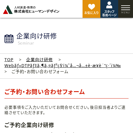
ペ
ー
スタッフ
ジ
お気に入り
専用ページ
ト
ッ
プ
企業向け研修
へ
Seminar
TOP
企業向け研修
Webãƒ»DTPãƒ‡ã‚¶ã‚¤ãƒ³ç§‘ï¼ˆå…¬å…±è·æ¥­è¨“ç·´ï¼‰
ご予約・お問い合わせフォーム
ご予約・お問い合わせフォーム
必要事項をご入力いただいてお問合せください。後日担当者よりご連
絡させていただきます。
ご予約企業向け研修