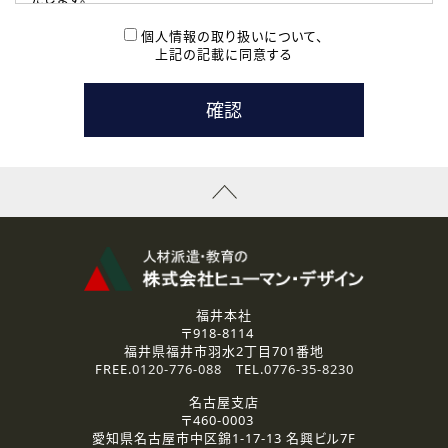
( 2 ) 派遣登録を希望される皆様
本登録に関するご連絡および本登録時の参考情報として利
個人情報の取り扱いについて、
用いたします。
上記の記載に同意する
なお、ご連絡手段は、電話・Ｅメールのいずれかの方法とい
たします。
( 3 ) スタッフ派遣を検討されている企業の皆様
お問い合わせの内容に回答するために利用いたします。
なお、ご連絡手段は、電話・Ｅメールのいずれかの方法とい
たします。
( 4 ) LEC福井南校「提携校］での講座受講を検討されている皆
様
資料送付、受講相談に関するご連絡のために利用いたしま
す。
その他、お問い合わせの内容に回答するために利用いたし
ます。
なお、ご連絡手段は、電話・Ｅメールのいずれかの方法とい
たします。
福井本社
〒918-8114
2.個人情報の第三者提供
福井県福井市羽水2丁目701番地
ご提供いただいた個人情報は、法令等の規定に従う場合を除き、
FREE.
0120-776-088
TEL.
0776-35-8230
ご本人の同意を得ずに第三者に提供することはありません。
名古屋支店
〒460-0003
3.個人情報の取り扱いの委託
愛知県名古屋市中区錦1-17-13 名興ビル7F
弊社の定める個人情報保護の評価基準を満たした委託先に、個