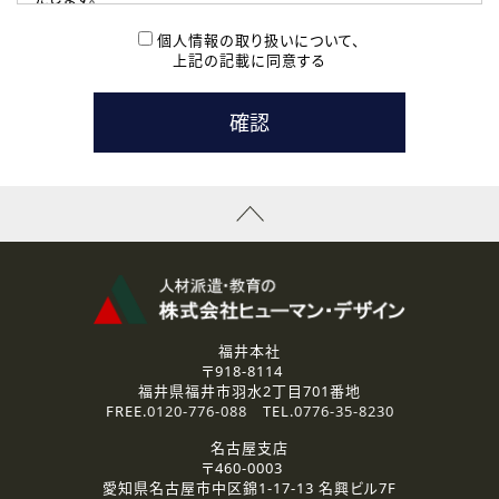
( 2 ) 派遣登録を希望される皆様
本登録に関するご連絡および本登録時の参考情報として利
個人情報の取り扱いについて、
用いたします。
上記の記載に同意する
なお、ご連絡手段は、電話・Ｅメールのいずれかの方法とい
たします。
( 3 ) スタッフ派遣を検討されている企業の皆様
お問い合わせの内容に回答するために利用いたします。
なお、ご連絡手段は、電話・Ｅメールのいずれかの方法とい
たします。
( 4 ) LEC福井南校「提携校］での講座受講を検討されている皆
様
資料送付、受講相談に関するご連絡のために利用いたしま
す。
その他、お問い合わせの内容に回答するために利用いたし
ます。
なお、ご連絡手段は、電話・Ｅメールのいずれかの方法とい
たします。
福井本社
〒918-8114
2.個人情報の第三者提供
福井県福井市羽水2丁目701番地
ご提供いただいた個人情報は、法令等の規定に従う場合を除き、
FREE.
0120-776-088
TEL.
0776-35-8230
ご本人の同意を得ずに第三者に提供することはありません。
名古屋支店
〒460-0003
3.個人情報の取り扱いの委託
愛知県名古屋市中区錦1-17-13 名興ビル7F
弊社の定める個人情報保護の評価基準を満たした委託先に、個