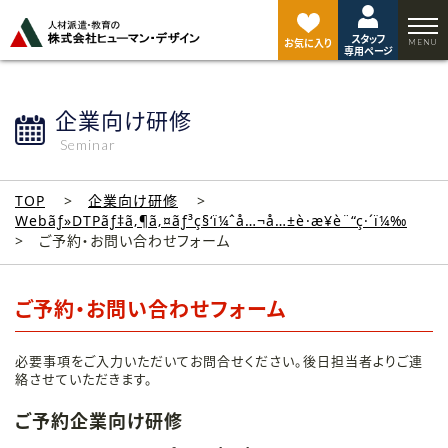
ペ
ー
スタッフ
ジ
お気に入り
専用ページ
ト
ッ
プ
企業向け研修
へ
Seminar
TOP
企業向け研修
Webãƒ»DTPãƒ‡ã‚¶ã‚¤ãƒ³ç§‘ï¼ˆå…¬å…±è·æ¥­è¨“ç·´ï¼‰
ご予約・お問い合わせフォーム
ご予約・お問い合わせフォーム
必要事項をご入力いただいてお問合せください。後日担当者よりご連
絡させていただきます。
ご予約企業向け研修