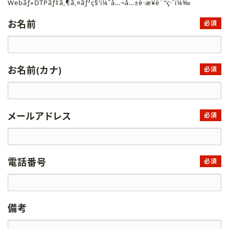
Webãƒ»DTPãƒ‡ã‚¶ã‚¤ãƒ³ç§‘ï¼ˆå…¬å…±è·æ¥­è¨“ç·´ï¼‰
お名前
必須
お名前(カナ)
必須
メールアドレス
必須
電話番号
必須
備考