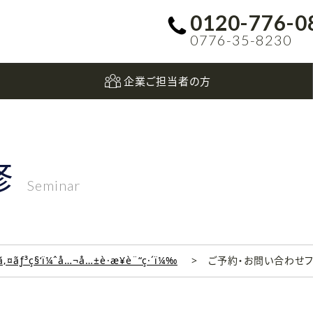
0120-776-0
0776-35-8230
企業ご担当者の方
修
Seminar
‚¤ãƒ³ç§‘ï¼ˆå…¬å…±è·æ¥­è¨“ç·´ï¼‰
ご予約・お問い合わせ