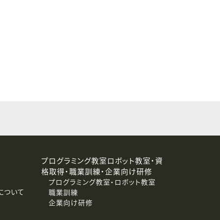
することはありません。
プログラミング教室ロボット教室・資
格取得・職業訓練・企業向け研修
プログラミング教室・ロボット教室
について
職業訓練
企業向け研修
消去および第三者への提供停止）