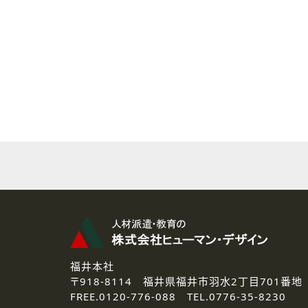
( 2 ) 派遣登録を希望される皆様
本登録に関するご連絡および本
なお、ご連絡手段は、電話・Ｅ
( 3 ) スタッフ派遣を検討され
お問い合わせの内容に回答す
なお、ご連絡手段は、電話・Ｅ
( 4 ) LEC福井南校「提携校
資料送付、受講相談に関するご
その他、お問い合わせの内容に
なお、ご連絡手段は、電話・Ｅ
2.個人情報の第三者提供
ご提供いただいた個人情報は、法
3.個人情報の取り扱いの委託
弊社の定める個人情報保護の評
福井本社
4.個人情報の開示等について
〒918-8114
福井県福井市羽水2丁目701番地
ご提供いただいた個人情報の開示
FREE.
0120-776-088 TEL.
0776-35-8230