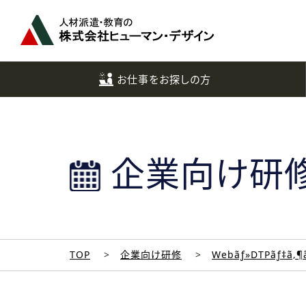
ペ
ー
ジ
ト
ッ
お仕事をお探しの方
プ
へ
企業向け研
TOP
企業向け研修
Webãƒ»DTPãƒ‡ã‚¶ã