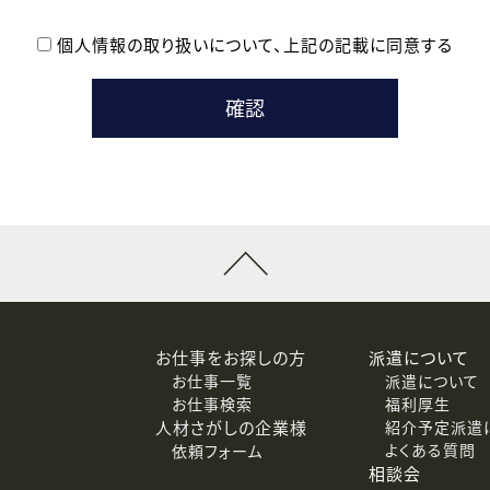
個人情報の取り扱いについて、
上記の記載に同意する
登録時の参考情報として利用いたします。
メールのいずれかの方法といたします。
ている企業の皆様
るために利用いたします。
メールのいずれかの方法といたします。
］での講座受講を検討されている皆様
連絡のために利用いたします。
回答するために利用いたします。
メールのいずれかの方法といたします。
令等の規定に従う場合を除き、ご本人の同意を得ずに第三者に提供
お仕事をお探しの方
派遣について
お仕事一覧
派遣について
価基準を満たした委託先に、個人情報を委託する場合があります。
お仕事検索
福利厚生
人材さがしの企業様
紹介予定派遣
よくある質問
依頼フォーム
等（利用目的の通知、開示、訂正、追加または削除、利用の停止、
相談会