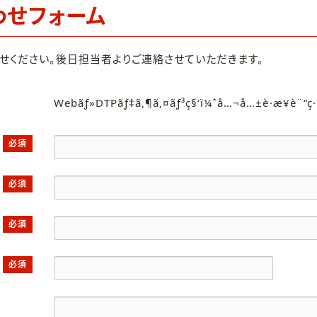
わせフォーム
せください。後日担当者よりご連絡させていただきます。
Webãƒ»DTPãƒ‡ã‚¶ã‚¤ãƒ³ç§‘ï¼ˆå…¬å…±è·æ¥­è¨“ç
必須
必須
必須
必須